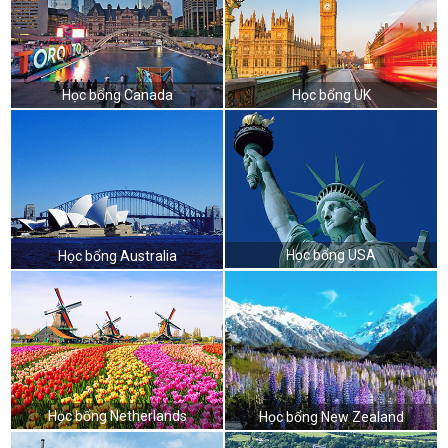
Học bổng Canada
Học bổng UK
Học bổng USA
Học bổng Australia
Học bổng Netherlands
Học bổng New Zealand