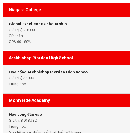
Niagara College
Global Excellence Scholarship
Giá trị: $ 20,000
Cử nhân
GPA 60 - 80%
Archbishop Riordan High School
Học bổng Archbishop Riordan High School
Giá trị: $ 33000
Trung học
Montverde Academy
Học bổng đầu vào
Giá trị: 8.918USD
Trung học
Nộp hồ sơ và phỏng vấn trực tiếp với trường