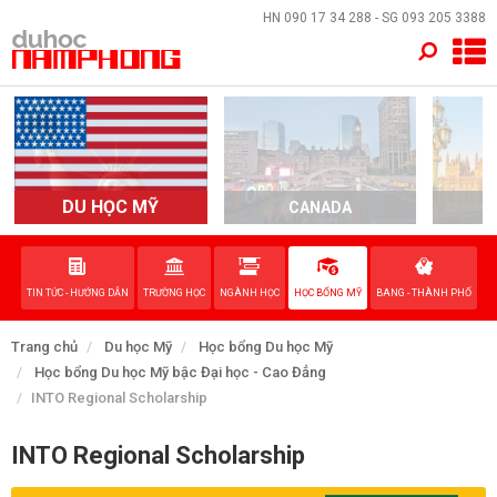
×
HN
090 17 34 288
- SG
093 205 3388
TRANG CHỦ
QUỐC GIA
EVENTS
DU HỌC MỸ
CANADA
DỊCH VỤ
TIN TỨC - HƯỚNG DẪN
TRƯỜNG HỌC
NGÀNH HỌC
HỌC BỔNG MỸ
BANG - THÀNH PHỐ
VỀ NAM PHONG
Trang chủ
Du học Mỹ
Học bổng Du học Mỹ
LIÊN HỆ
Học bổng Du học Mỹ bậc Đại học - Cao Đẳng
INTO Regional Scholarship
INTO Regional Scholarship