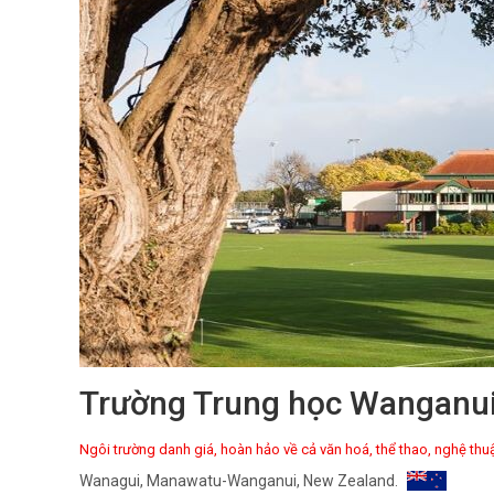
Trường Trung học Wanganui 
Ngôi trường danh giá, hoàn hảo về cả văn hoá, thể thao, nghệ thu
Wanagui, Manawatu-Wanganui, New Zealand.