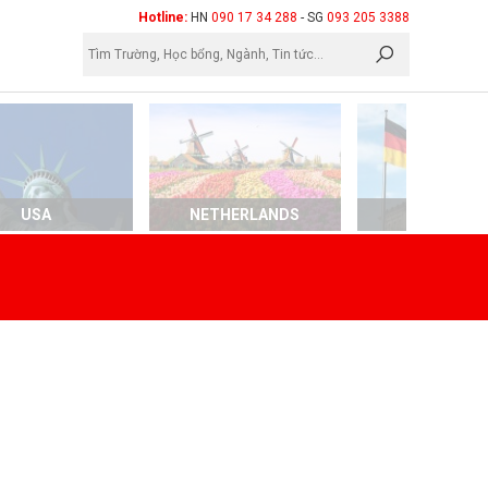
×
Hotline:
HN
090 17 34 288
- SG
093 205 3388
USA
NETHERLANDS
GERMAN