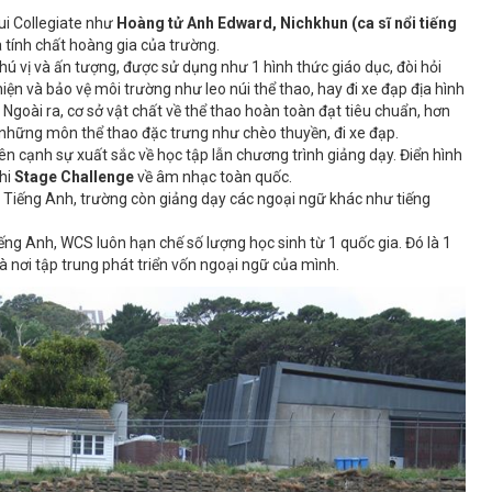
i Collegiate như
Hoàng tử Anh Edward, Nichkhun (ca sĩ nổi tiếng
 tính chất hoàng gia của trường.
hú vị và ấn tượng, được sử dụng như 1 hình thức giáo dục, đòi hỏi
hiện và bảo vệ môi trường như leo núi thể thao, hay đi xe đạp địa hình
.
Ngoài ra, cơ sở vật chất về thể thao hoàn toàn đạt tiêu chuẩn, hơn
ển những môn thể thao đặc trưng như chèo thuyền, đi xe đạp.
n cạnh sự xuất sắc về học tập lẫn chương trình giảng dạy. Điển hình
thi
Stage Challenge
về âm nhạc toàn quốc.
i Tiếng Anh, trường còn giảng dạy các ngoại ngữ khác như tiếng
ếng Anh, WCS luôn hạn chế số lượng học sinh từ 1 quốc gia. Đó là 1
là nơi tập trung phát triển vốn ngoại ngữ của mình.