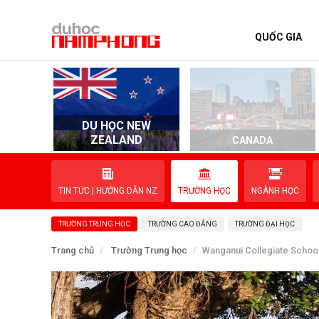
QUỐC GIA
TRANG CHỦ
QUỐC GIA
DU HỌC NEW
EVENTS
ZEALAND
D
CANADA
DỊCH VỤ
TIN TỨC | HƯỚNG DẪN NZ
TRƯỜNG HỌC
NGÀNH HỌC
VỀ NAM PHONG
TRƯỜNG TRUNG HỌC
TRƯỜNG CAO ĐẲNG
TRƯỜNG ĐẠI HỌC
LIÊN HỆ
Trang chủ
Trường Trung học
Wanganui Collegiate Schoo