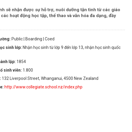
nh sẽ nhận được sự hỗ trợ, nuôi dưỡng tận tình từ các giáo
 các hoạt động học tập, thể thao và văn hóa đa dạng, đầy
rường:
Public
| Boarding
| Coed
ọc sinh lớp:
Nhận học sinh từ lớp 9 đến lớp 13, nhận học sinh quốc
ành lập:
1854
ố sinh viên:
1.800
:
132 Liverpool Street, Whanganui, 4500 New Zealand
te:
http://www.collegiate.school.nz/index.php