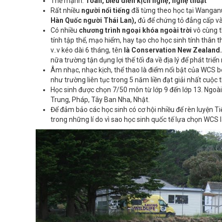
Thế mạnh:
Toán, biểu diễn kịch nghệ, nghệ thuật
Rất nhiều
người nổi tiếng
đã từng theo học tại Wanganu
Hàn Quốc người Thái Lan),
đủ để chứng tỏ đẳng cấp và
Có nhiều
chương trình ngoại khóa ngoài trời
vô cùng t
tính tập thể, mạo hiểm, hay tạo cho học sinh tính thân t
v..v kéo dài 6 tháng, tên
là Conservation New Zealand
nữa trường tận dụng lợi thế tối đa về địa lý để phát tri
Âm nhạc, nhạc kịch, thể thao là điểm nổi bật của WCS bê
như trường liên tục trong 5 năm liền đạt giải nhất cuộc 
Học sinh được chọn 7/50 môn từ lớp 9 đến lớp 13. Ngoà
Trung, Pháp, Tây Ban Nha, Nhật.
Để đảm bảo các học sinh có cơ hội nhiều để rèn luyện Ti
trong những lí do vì sao học sinh quốc tế lựa chọn WCS 