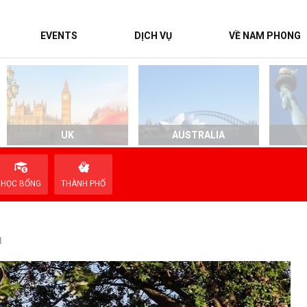
EVENTS
DỊCH VỤ
VỀ NAM PHONG
UK
AUSTRALIA
HỌC BỔNG
THÀNH PHỐ
l