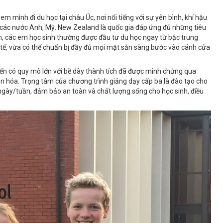
m mình đi du học tại châu Úc, nơi nổi tiếng với sự yên bình, khí hậu
ư các nước Anh, Mỹ. New Zealand là quốc gia đáp ứng đủ những tiêu
n, các em học sinh thường được đầu tư du học ngay từ bậc trung
 tế, vừa có thể chuẩn bị đầy đủ mọi mặt sẵn sàng bước vào cánh cửa
iến có quy mô lớn với bề dày thành tích đã được minh chứng qua
ăn hóa. Trọng tâm của chương trình giảng dạy cấp ba là đào tạo cho
 ngày/tuần, đảm bảo an toàn và chất lượng sống cho học sinh, điều