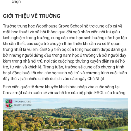
chọn.
GIỚI THIỆU VỀ TRƯỜNG
Trường trung học Woodhouse Grove School hỗ trợ cung cấp cả về
mặt học thuật và xã hội thông qua đội ngũ nhân viên nội trú giàu
kinh nghiệm trong trường, cung cấp cho học sinh hướng dẫn học tập
khi cần thiết, các cuộc trò chuyện thân thiện khi cần và có lẽ quan
trọng nhất là vui khi cần! Sự tiến bộ của từng học sinh được đánh giá
bởi những người đứng đầu trong năm học ở trường và bởi người dạy
kèm trong nhà nội trú, nơi các cuộc họp thường xuyên diễn ra để hỗ
trợ, tư vấn và khích lệ. Trong tuần, trường sẽ cung cấp chương trình
hoạt động buổi tối cho các học sinh nội trú và chương trình cuối tuần
đầy thú vị với nhiều cơ hội du lịch vào các ngày Chủ Nhật.
Sinh viên quốc tế được khuyến khích hòa nhập vào cuộc sống tại
Grove một cách suôn sẻ với sự hỗ trợ của bộ phận ESOL của trường.