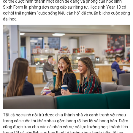
có thể được hình thành một cách dễ dàng và phòng của học sinh
Sixth Form là phòng đơn cung cấp sự riêng tư. Học sinh Year 13 có
cơ hội trải nghiệm “cuộc sống kiểu căn hộ” để chuẩn bị cho cuộc sống
đại học.
Tất cả học sinh nội trú được chia thành nhà và cạnh tranh với nhau
trong các cuộc thi khác nhau gồm bóng rổ, bơi lội và bóng bàn. Điểm
cũng được trao cho các cá nhân với sự nỗ lực trường học, thành tích
trong tất cả các lĩnh vực học thuật ở trường học, hạnh kiểm tốt,vv…..