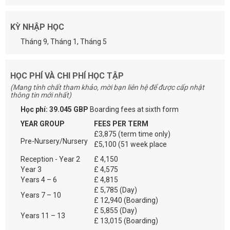
KỲ NHẬP HỌC
Tháng 9, Tháng 1, Tháng 5
HỌC PHÍ VÀ CHI PHÍ HỌC TẬP
(Mang tính chất tham khảo, mời bạn liên hệ để được cấp nhật
thông tin mới nhất)
Học phí: 39.045 GBP
Boarding fees at sixth form
YEAR GROUP
FEES PER TERM
£3,875 (term time only)
Pre-Nursery/Nursery
£5,100 (51 week place
Reception - Year 2
£ 4,150
Year 3
£ 4,575
Years 4 – 6
£ 4,815
£ 5,785 (Day)
Years 7 – 10
£ 12,940 (Boarding)
£ 5,855 (Day)
Years 11 – 13
£ 13,015 (Boarding)