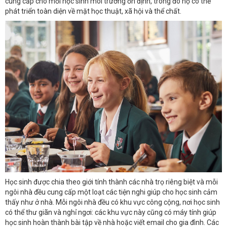
cung cấp cho mỗi học sinh môi trường ổn định, trong đó họ có thể
phát triển toàn diện về mặt học thuật, xã hội và thể chất.
Học sinh được chia theo giới tính thành các nhà trọ riêng biệt và mỗi
ngôi nhà đều cung cấp một loạt các tiện nghi giúp cho học sinh cảm
thấy như ở nhà. Mỗi ngôi nhà đều có khu vực công cộng, nơi học sinh
có thể thư giãn và nghỉ ngơi: các khu vực này cũng có máy tính giúp
học sinh hoàn thành bài tập về nhà hoặc viết email cho gia đình. Các