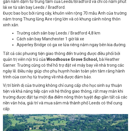
gần năm dặm từ trung tâm của Leeds/Bradford và chỉ có năm phút
lái xe từ sân bay Leeds / Bradford.
Được bao bọc bởi rừng cây, khuôn viên rộng 70 mẫu Anh của trường
nằm trong Thung lũng Aire rộng lớn và có khung cảnh nông thôn
xinh xắn.
Trường cách sân bay Leeds / Bradford 4,8 km
Cách sân bay Manchester 1 giờ lái xe
Apperley Bridge có ga xe lửa riêng nằm ngay bên kia đường.
Tất cả các phương tiện giao thông đến trường được điều phối bởi
quản trị viên nội trú của
Woodhouse Grove School,
bà Heather
Garner. Trường cũng có thể hỗ trợ đặt vé máy bay về nhà trong các
ngày lễ. Điều này giúp cho phụ huynh hoàn toàn yên tâm rằng hành
trình của con họ từ trường về nhà được đảm bảo.
Vị trí bình dị của trường không chỉ cung cấp cho học sinh sự thuận
tiện và khả năng tiếp cận với hệ thống giao thông, rất may mắn khi
trường được đặt tại một địa điểm nông thôn tuyệt đẹp gần tất cả các
nền văn hóa, giải trí và mua sắm mà thành phố Leeds có thể cung
cấp.