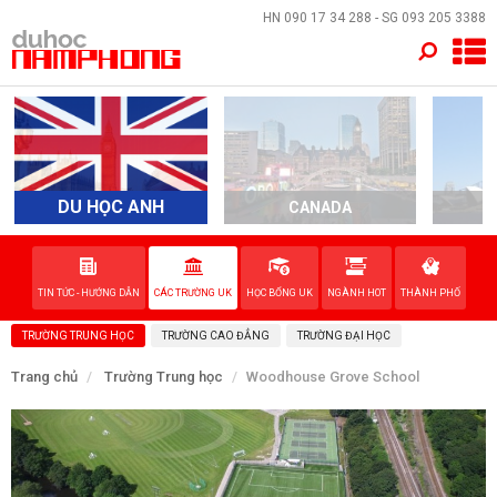
×
HN
090 17 34 288
- SG
093 205 3388
TRANG CHỦ
QUỐC GIA
EVENTS
DU HỌC ANH
CANADA
A
DỊCH VỤ
TIN TỨC - HƯỚNG DẪN
CÁC TRƯỜNG UK
HỌC BỔNG UK
NGÀNH HOT
THÀNH PHỐ
VỀ NAM PHONG
TRƯỜNG TRUNG HỌC
TRƯỜNG CAO ĐẲNG
TRƯỜNG ĐẠI HỌC
LIÊN HỆ
Trang chủ
Trường Trung học
Woodhouse Grove School