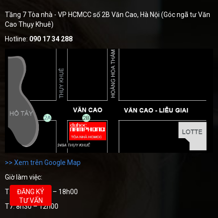
Tầng 7 Tòa nhà - VP HCMCC số 2B Văn Cao, Hà Nội (Góc ngã tư Văn
Cao Thụy Khuê)
Hotline:
090 17 34 288
>> Xem trên Google Map
Giờ làm việc:
ĐĂNG KÝ
T2 – T6: 08h30 – 18h00
TƯ VẤN
T7: 8h30 – 12h00