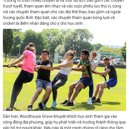
Trường tổ chức nhiều chuyến đi và tour du lịch, bao gồm các chuyến
trượt tuyết, tham quan âm nhạc và các cuộc phiêu lưu thú vị, cùng
với các chuyến tham quan cho các đội thể thao, bao gồm cả ngoài
Vương quốc Anh. Đặc biệt, các chuyến tham quan bóng lưới và
cricket là điểm nhấn đáng chú ý cho học sinh.
Gần hơn, Woodhouse Grove khuyến khích học sinh tham gia vào
cộng đồng địa phương, giúp họ phát triển và trưởng thành thông qua
việc hỗ trợ người khác. Điều này là một minh chứng rõ ràng cho tầm