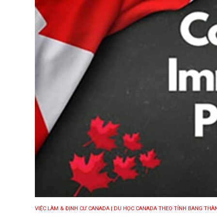
VIỆC LÀM & ĐỊNH CƯ CANADA
| DU HỌC CANADA THEO TỈNH BANG THÀ