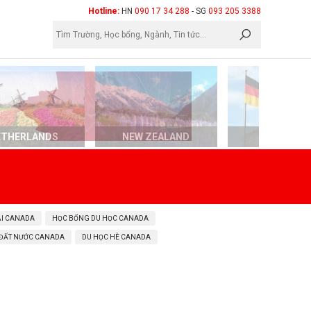
×
Hotline:
HN
090 17 34 288
- SG
093 205 3388
ETHERLANDS
NEW ZEALAND
GERMAN
ẠI CANADA
HỌC BỔNG DU HỌC CANADA
 ĐẤT NƯỚC CANADA
DU HỌC HÈ CANADA