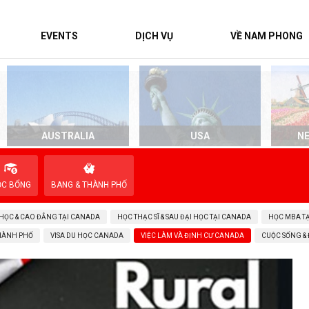
EVENTS
DỊCH VỤ
VỀ NAM PHONG
AUSTRALIA
USA
N
ỌC BỔNG
BANG & THÀNH PHỐ
 HỌC & CAO ĐẲNG TẠI CANADA
HỌC THẠC SĨ & SAU ĐẠI HỌC TẠI CANADA
HỌC MBA T
THÀNH PHỐ
VISA DU HỌC CANADA
VIỆC LÀM VÀ ĐỊNH CƯ CANADA
CUỘC SỐNG &