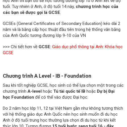
học Anh thì bạn đó sẽ học tương đương lớp 10 ở Anh xét về độ
tuổi. Tuy nhiên ở Anh, ở độ tuổi 14 này,
chương trình học của
các bạn sẽ được gọi là GCSE
.
GCSEs (General Certificates of Secondary Education) kéo dài 2
năm và là bằng cấp học thuật đầu tiên trong hệ thống văn bằng
của Anh Quốc tương đương lớp 9-10 của VN
>>> Chi tiết hơn về
GCSE
:
Giáo dục phổ thông tại Anh: Khóa học
GCSE
Chương trình A Level - IB - Foundation
Sau khi tốt nghiệp GCSE, học sinh có thể lựa chọn một trong các
chương trình
A-level
hoặc
Tú tài quốc tế IB
hoặc
Dự bị Đại
học Foundation
để có thể vào được Đại học.
Do 2 năm học lớp 11, 12 tại Việt Nam gần như không tương thích
với hệ thống giáo dục Anh Quốc nên học sinh muốn đi du học
Anh ở độ tuổi trung học thường lựa chọn đi du học từ khi kết
thúc lớp 10. Tương đương
15 tuổi bước sang tuổi 16 - đây