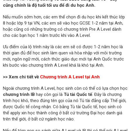
cũng chính là độ tuổi tối ưu để đi du học Anh.
Nếu muốn sớm hơn, các em thể chọn đi du học khi kết thúc lớp
8 hoặc lớp 9 tại VN, các em sẽ vào học GCSE 1-2 năm tại Anh,
hoặc cũng có những trường có chương trình Pre A Level dành
cho các bạn học 1 năm trước khi vào A Level.
Ưu điểm của lộ trình này là các em sẽ có được 1-2 năm học là
thời gian đủ để học sinh làm quen và hòa nhập với môi trường
mới, ngôn ngữ mới, cách thức giáo dục mới tại Anh Quốc trước
khi bước vào chương trình A Level khá là khó tại Anh.
>> Xem chi tiết về
Chương trình A Level tại Anh
Ngoài chương trình A Level, học sinh còn có thể có lựa chọn học
chương trình IB
hay còn gọi là
Tú tài Quốc tế
. Đây là chương
trình học khó, theo đúng tên gọi của nó Tú tài đẳng cấp Thế giới,
được Quốc tế công nhận. Có bằng Tù tài Quốc tế, học sinh có
thể apply xin học thành công ở bất cứ trường Đại học danh giá
trên thế giới, ở bất cứ ngành học nào.
Nếu để tóm gọn so sánh giữa A Level và IB thì có thể nói A Level