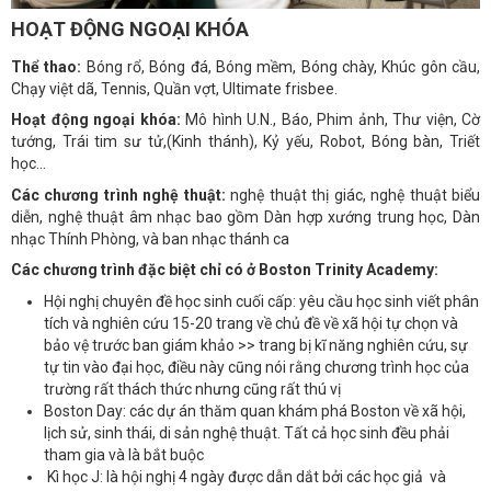
HOẠT ĐỘNG NGOẠI KHÓA
Thể thao:
Bóng rổ, Bóng đá, Bóng mềm, Bóng chày, Khúc gôn cầu,
Chạy việt dã, Tennis, Quần vợt, Ultimate frisbee.
Hoạt động ngoại khóa:
Mô hình U.N., Báo, Phim ảnh, Thư viện, Cờ
tướng, Trái tim sư tử,(Kinh thánh), Kỷ yếu, Robot, Bóng bàn, Triết
học...
Các chương trình nghệ thuật:
nghệ thuật thị giác, nghệ thuật biểu
diễn, nghệ thuật âm nhạc bao gồm Dàn hợp xướng trung học, Dàn
nhạc Thính Phòng, và ban nhạc thánh ca
Các chương trình đặc biệt chỉ có ở Boston Trinity Academy:
Hội nghị chuyên đề học sinh cuối cấp: yêu cầu học sinh viết phân
tích và nghiên cứu 15-20 trang về chủ đề về xã hội tự chọn và
bảo vệ trước ban giám khảo >> trang bị kĩ năng nghiên cứu, sự
tự tin vào đại học, điều này cũng nói rằng chương trình học của
trường rất thách thức nhưng cũng rất thú vị
Boston Day: các dự án thăm quan khám phá Boston về xã hội,
lịch sử, sinh thái, di sản nghệ thuật. Tất cả học sinh đều phải
tham gia và là bắt buộc
Kì học J: là hội nghị 4 ngày được dẫn dắt bởi các học giả và