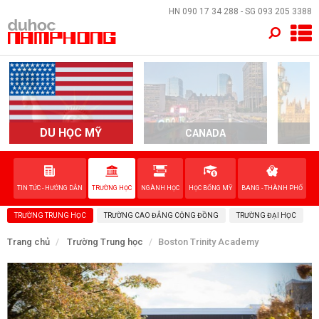
×
HN
090 17 34 288
- SG
093 205 3388
TRANG CHỦ
QUỐC GIA
EVENTS
DU HỌC MỸ
CANADA
DỊCH VỤ
TIN TỨC - HƯỚNG DẪN
TRƯỜNG HỌC
NGÀNH HỌC
HỌC BỔNG MỸ
BANG - THÀNH PHỐ
VỀ NAM PHONG
TRƯỜNG TRUNG HỌC
TRƯỜNG CAO ĐẲNG CỘNG ĐỒNG
TRƯỜNG ĐẠI HỌC
LIÊN HỆ
Trang chủ
Trường Trung học
Boston Trinity Academy