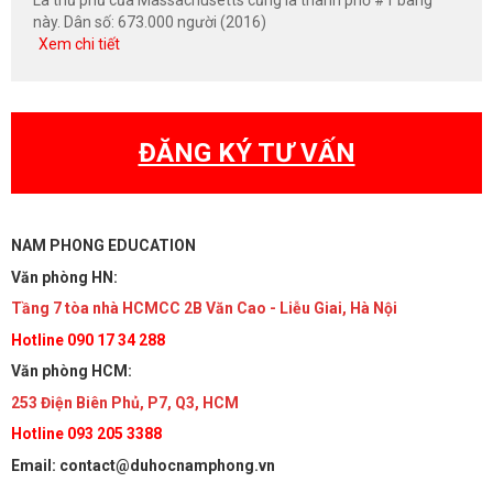
Là thủ phủ của Massachusetts cũng là thành phố #1 bang
này. Dân số: 673.000 người (2016)
Xem chi tiết
ĐĂNG KÝ TƯ VẤN
NAM PHONG EDUCATION
Văn phòng HN:
Tầng 7 tòa nhà HCMCC 2B Văn Cao - Liễu Giai, Hà Nội
Hotline 090 17 34 288
Văn phòng HCM:
253 Điện Biên Phủ, P7, Q3, HCM
Hotline 093 205 3388
Email: contact@duhocnamphong.vn