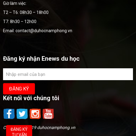
Giờ làm việc:
T2 – T6: 08h30 – 18h00
T7: 8h30 – 12h00
Email: contact@duhocnamphong.vn
Đăng ký nhận Enews du học
Kết nối với chúng tôi
Copyright @2019 duhocnamphong.vn
ĐĂNG KÝ
TƯ VẤN