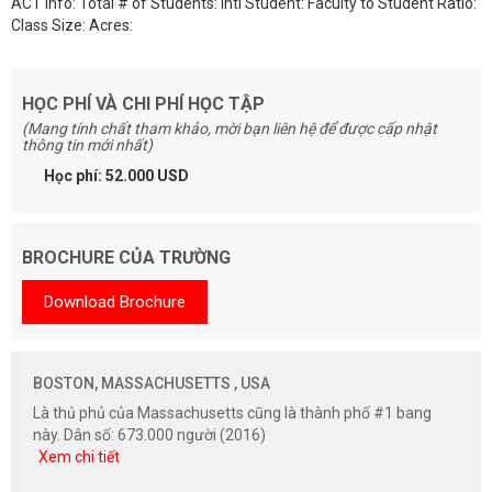
ACT info: Total # of Students: Intl Student: Faculty to Student Ratio:
Class Size: Acres:
HỌC PHÍ VÀ CHI PHÍ HỌC TẬP
(Mang tính chất tham khảo, mời bạn liên hệ để được cấp nhật
thông tin mới nhất)
Học phí: 52.000 USD
BROCHURE CỦA TRƯỜNG
Download Brochure
BOSTON, MASSACHUSETTS , USA
Là thủ phủ của Massachusetts cũng là thành phố #1 bang
này. Dân số: 673.000 người (2016)
Xem chi tiết