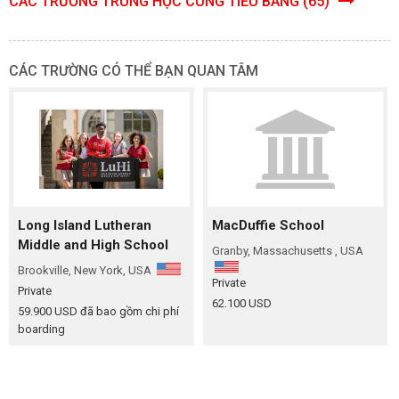
CÁC TRƯỜNG TRUNG HỌC CÙNG TIỂU BANG (65)
CÁC TRƯỜNG CÓ THỂ BẠN QUAN TÂM
Long Island Lutheran
MacDuffie School
Middle and High School
Granby, Massachusetts , USA
Brookville, New York, USA
Private
Private
62.100 USD
59.900 USD
đã bao gồm chi phí
boarding