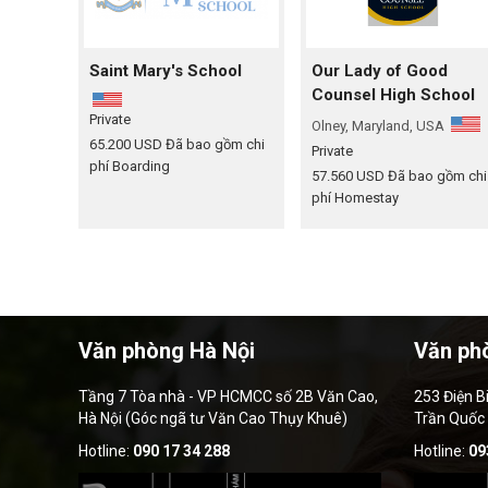
Saint Mary's School
Our Lady of Good
Counsel High School
Private
Olney, Maryland, USA
65.200 USD
Đã bao gồm chi
Private
phí Boarding
57.560 USD
Đã bao gồm chi
phí Homestay
Văn phòng Hà Nội
Văn ph
Tầng 7 Tòa nhà - VP HCMCC số 2B Văn Cao,
253 Điện B
Hà Nội (Góc ngã tư Văn Cao Thụy Khuê)
Trần Quốc
Hotline:
090 17 34 288
Hotline:
09