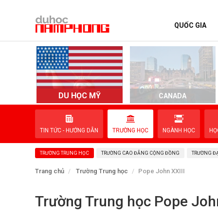
QUỐC GIA
TRANG CHỦ
QUỐC GIA
EVENTS
DU HỌC MỸ
D
CANADA
DỊCH VỤ
TIN TỨC - HƯỚNG DẪN
TRƯỜNG HỌC
NGÀNH HỌC
HỌ
VỀ NAM PHONG
TRƯỜNG TRUNG HỌC
TRƯỜNG CAO ĐẲNG CỘNG ĐỒNG
TRƯỜNG ĐẠ
LIÊN HỆ
Trang chủ
Trường Trung học
Pope John XXIII
Trường Trung học Pope John