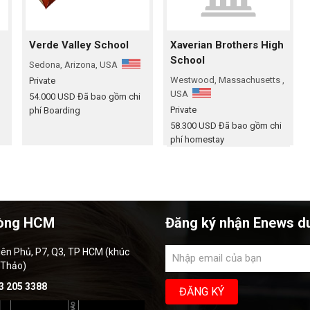
Verde Valley School
Xaverian Brothers High
School
Sedona, Arizona, USA
Westwood, Massachusetts ,
Private
USA
54.000 USD
Đã bao gồm chi
Private
phí Boarding
58.300 USD
Đã bao gồm chi
phí homestay
òng HCM
Đăng ký nhận Enews d
iên Phủ, P7, Q3, TP HCM (khúc
 Thảo)
3 205 3388