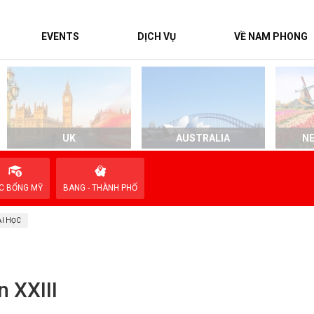
EVENTS
DỊCH VỤ
VỀ NAM PHONG
UK
AUSTRALIA
N
C BỔNG MỸ
BANG - THÀNH PHỐ
I HỌC
 XXIII