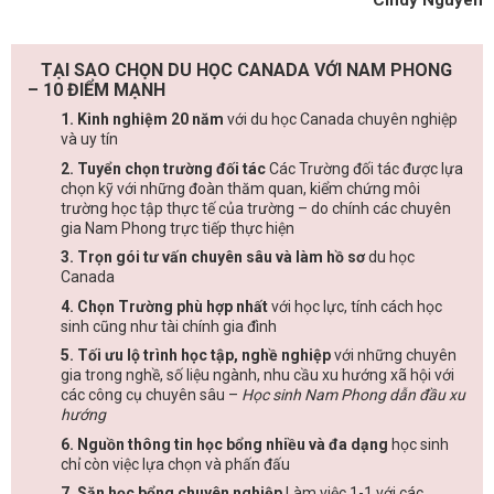
Cindy Nguyen
TẠI SAO CHỌN DU HỌC CANADA VỚI NAM PHONG
– 10 ĐIỂM MẠNH
1. Kinh nghiệm 20 năm
với du học Canada chuyên nghiệp
và uy tín
2. Tuyển chọn trường đối tác
Các Trường đối tác được lựa
chọn kỹ với những đoàn thăm quan, kiểm chứng môi
trường học tập thực tế của trường – do chính các chuyên
gia Nam Phong trực tiếp thực hiện
3. Trọn gói tư vấn chuyên sâu và làm hồ sơ
du học
Canada
4. Chọn Trường phù hợp nhất
với học lực, tính cách học
sinh cũng như tài chính gia đình
5. Tối ưu lộ trình học tập, nghề nghiệp
với những chuyên
gia trong nghề, số liệu ngành, nhu cầu xu hướng xã hội với
các công cụ chuyên sâu –
Học sinh Nam Phong dẫn đầu xu
hướng
6. Nguồn thông tin học bổng nhiều và đa dạng
học sinh
chỉ còn việc lựa chọn và phấn đấu
7. Săn học bổng chuyên nghiệp
Làm việc 1-1 với các