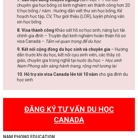
chuyên gia học bổng có kinh nghiệm xin thành công hơn 20
tỉ học bổng / năm : Hướng dẫn viết thư xin học bổng, Kế
hoạch học tập, CV, Thư giới thiệu (LOR), luyện phỏng vấn
xin học bổng
8. Visa thành công
Khảo sát hồ sơ học sinh, năng lực tài
chính gia đình – Truyền đạt kinh nghiệm hoàn thiện hồ sơ
visa Canada –
Tấm vé quan trọng để du học
9. Kết nối cộng đồng du học sinh và chuyên gia
– Hướng
dẫn trước khi du học, kết nối cựu sinh viên, các thầy cô
giáo, chuyên gia trong nghề tại nước du học –
Học sinh
Nam Phong sẵn sàng hành trang, rộng mở tương lai
10. Hỗ trợ xin visa Canada lên tới 10 năm
cho gia đình du
học sinh
ĐĂNG KÝ TƯ VẤN DU HỌC
CANADA
NAM PHONG EDUCATION