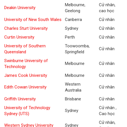
Melbourne,
Cử nhân,
Deakin University
Geelong
cao học
University of New South Wales
Canberra
Cử nhân
Charles Sturt University
Sydney
Cử nhân
Curtin University
Perth
Cử nhân
University of Southern
Toowoomba,
Cử nhân
Queensland
Springfield
Swinburne University of
Melbourne
Cử nhân
Technology
James Cook University
Melbourne
Cử nhân
Western
Edith Cowan University
Cử nhân
Australia
Griffith University
Brisbane
Cử nhân
University of Technology
Cử nhân ,
Sydney
Sydney (UTS)
Cao học
Cử nhân,
Western Sydney University
Sydney