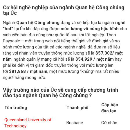
Cơ hội nghề nghiệp của ngành Quan hệ Công chúng
tại Úc
Ngành
Quan hệ Công chúng
đang và sẽ tiếp tục là ngành
nghề
“hot”
tại Úc khi đáp ứng được
mức lương vô cùng hậu hĩnh
cho
sinh viên bản địa cũng như quốc tế sau khi tốt nghiệp. Theo
Payscale – một trang web nổi tiếng thế giới về đánh giá và so
sánh mức lương của tất cả các ngành nghề, đã đưa ra số liệu
rằng với nhân viên truyền thông mức lương sẽ là
$57,302/ một
năm
, ngành quản lý mạng xã hội sẽ là
$54,929 / một năm
hay
phải kể đến vị trí giám đốc truyền thông với mức lương lên
tới
$81,868 / một năm
, một mức lương “khủng” mà rất nhiều
người hằng mong ước.
Vậy trường nào của Úc sẽ cung cấp chương trình
đào tạo ngành Quan hệ Công chúng ?
Cấp bậc
Tên trường
Thành phố
đào tạo
Queensland University of
Brisbane
Cử nhân
Technology