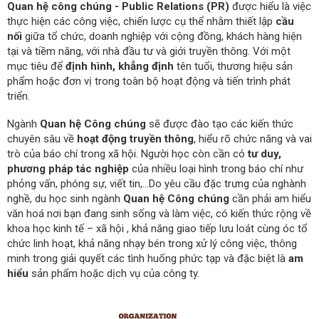
Quan hệ công chúng - Public Relations (PR)
được hiểu là việc
thực hiện các công việc, chiến lược cụ thể nhằm thiết lập
cầu
nối
giữa tổ chức, doanh nghiệp với cộng đồng, khách hàng hiện
tại và tiềm năng, với nhà đầu tư và giới truyền thông. Với một
mục tiêu để
định hình, khẳng định
tên tuổi, thương hiệu sản
phẩm hoặc đơn vị trong toàn bộ hoạt động và tiến trình phát
triển.
Ngành
Quan hệ Công chúng
sẽ được đào tạo các kiến thức
chuyên sâu về
hoạt động truyền thông
, hiểu rõ chức năng và vai
trò của báo chí trong xã hội. Người học còn cần có
tư duy,
phương pháp tác nghiệp
của nhiều loại hình trong báo chí như
phỏng vấn, phóng sự, viết tin,…Do yêu cầu đặc trưng của nghành
nghề, du học sinh ngành
Quan hệ Công chúng
cần phải am hiểu
văn hoá nơi bạn đang sinh sống và làm việc, có kiến thức rộng về
khoa học kinh tế – xã hội , khả năng giao tiếp lưu loát cùng óc tổ
chức linh hoạt, khả năng nhạy bén trong xử lý công việc, thông
minh trong giải quyết các tình huống phức tạp và đặc biệt là
am
hiểu
sản phẩm hoặc dịch vụ của công ty.