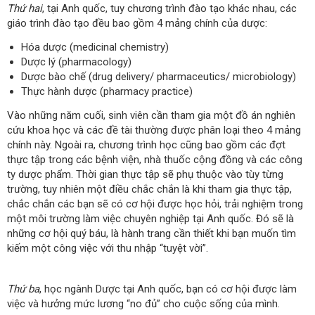
Thứ hai
, tại Anh quốc, tuy chương trình đào tạo khác nhau, các
giáo trình đào tạo đều bao gồm 4 mảng chính của dược:
Hóa dược (medicinal chemistry)
Dược lý (pharmacology)
Dược bào chế (drug delivery/ pharmaceutics/ microbiology)
Thực hành dược (pharmacy practice)
Vào những năm cuối, sinh viên cần tham gia một đồ án nghiên
cứu khoa học và các đề tài thường được phân loại theo 4 mảng
chính này. Ngoài ra, chương trình học cũng bao gồm các đợt
thực tập trong các bệnh viện, nhà thuốc cộng đồng và các công
ty dược phẩm. Thời gian thực tập sẽ phụ thuộc vào tùy từng
trường, tuy nhiên một điều chắc chắn là khi tham gia thực tập,
chắc chắn các bạn sẽ có cơ hội được học hỏi, trải nghiệm trong
một môi trường làm việc chuyên nghiệp tại Anh quốc. Đó sẽ là
những cơ hội quý báu, là hành trang cần thiết khi bạn muốn tìm
kiếm một công việc với thu nhập “tuyệt vời”.
Thứ ba
, học ngành Dược tại Anh quốc, bạn có cơ hội được làm
việc và hưởng mức lương “no đủ” cho cuộc sống của mình.