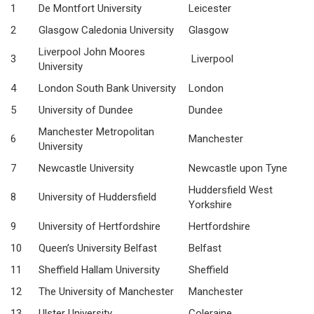
1
De Montfort University
Leicester
2
Glasgow Caledonia University
Glasgow
Liverpool John Moores
3
Liverpool
University
4
London South Bank University
London
5
University of Dundee
Dundee
Manchester Metropolitan
6
Manchester
University
7
Newcastle University
Newcastle upon Tyne
Huddersfield West
8
University of Huddersfield
Yorkshire
9
University of Hertfordshire
Hertfordshire
10
Queen’s University Belfast
Belfast
11
Sheffield Hallam University
Sheffield
12
The University of Manchester
Manchester
13
Ulster University
Coleraine