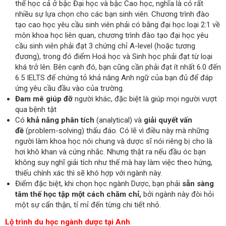
thể học cả ở bậc Đại học và bậc Cao học, nghĩa là có rất
nhiều sự lựa chọn cho các bạn sinh viên. Chương trình đào
tạo cao học yêu cầu sinh viên phải có bằng đại học loại 2:1 về
môn khoa học liên quan, chương trình đào tạo đại học yêu
cầu sinh viên phải đạt 3 chứng chỉ A-level (hoặc tương
đương), trong đó điểm Hoá học và Sinh học phải đạt từ loại
khá trở lên. Bên cạnh đó, bạn cũng cần phải đạt ít nhất 6.0 đến
6.5 IELTS để chứng tỏ khả năng Anh ngữ của bạn đủ để đáp
ứng yêu cầu đầu vào của trường.
Đam mê giúp đỡ
người khác, đặc biệt là giúp mọi người vượt
qua bệnh tật
Có
khả năng phân tích
(analytical) và
giải quyết vấn
đề
(problem-solving) thấu đáo. Có lẽ vì điều này mà những
người làm khoa học nói chung và dược sĩ nói riêng bị cho là
hơi khô khan và cứng nhắc. Nhưng thật ra nếu đầu óc bạn
không suy nghĩ giải tích như thế mà hay làm việc theo hứng,
thiếu chính xác thì sẽ khó hợp với ngành này.
Điểm đặc biệt, khi chọn học ngành Dược, bạn phải
sẵn sàng
tâm thế học tập một cách chăm chỉ,
bởi ngành này đòi hỏi
một sự cẩn thận, tỉ mỉ đến từng chi tiết nhỏ.
Lộ trình du học ngành dược tại Anh