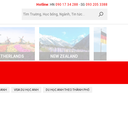
×
Hotline:
HN
090 17 34 288
- SG
093 205 3388
ETHERLANDS
NEW ZEALAND
GERMAN
 ANH
VISA DU HỌC ANH
DU HỌC ANH THEO THÀNH PHỐ