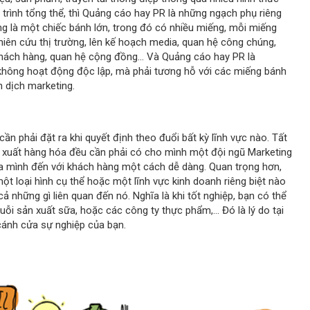
trình tổng thể, thì Quảng cáo hay PR là những ngạch phụ riêng
ng là một chiếc bánh lớn, trong đó có nhiều miếng, mỗi miếng
hiên cứu thị trường, lên kế hoạch media, quan hệ công chúng,
hách hàng, quan hệ cộng đồng... Và Quảng cáo hay PR là
không hoạt động độc lập, mà phải tương hỗ với các miếng bánh
n dịch marketing.
cần phải đặt ra khi quyết định theo đuổi bất kỳ lĩnh vực nào. Tất
n xuất hàng hóa đều cần phải có cho mình một đội ngũ Marketing
a mình đến với khách hàng một cách dễ dàng. Quan trọng hơn,
t loại hình cụ thể hoặc một lĩnh vực kinh doanh riêng biệt nào
ả những gì liên quan đến nó. Nghĩa là khi tốt nghiệp, bạn có thể
uỗi sản xuất sữa, hoặc các công ty thực phẩm,... Đó là lý do tại
cánh cửa sự nghiệp của bạn.