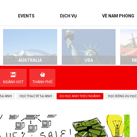
EVENTS
DỊCH VỤ
VỀ NAM PHONG
AUSTRALIA
USA
N
NGÀNH HOT
THÀNH PHỐ
TẠI ANH
HỌC THẠC SỸ TẠI ANH
DU HỌC ANH THEO NGÀNH
HỌC BỔNG DU HỌC