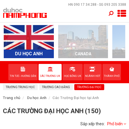
×
HN
090 17 34 288
- SG
093 205 3388
TRANG CHỦ
QUỐC GIA
DU HỌC ANH
CANADA
A
EVENTS
DỊCH VỤ
TIN TỨC - HƯỚNG DẪN
CÁC TRƯỜNG UK
HỌC BỔNG UK
NGÀNH HOT
THÀNH PHỐ
TRƯỜNG TRUNG HỌC
TRƯỜNG CAO ĐẲNG
TRƯỜNG ĐẠI HỌC
VỀ NAM PHONG
Trang chủ
Du học Anh
Các Trường Đại học tại Anh
LIÊN HỆ
CÁC TRƯỜNG ĐẠI HỌC ANH (150)
Sắp xếp theo:
Phổ biến