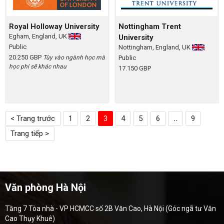
Royal Holloway University
Nottingham Trent
Egham, England, UK
University
Public
Nottingham, England, UK
20.250 GBP
Tùy vào ngành học mà
Public
học phí sẽ khác nhau
17.150 GBP
< Trang trước
1
2
3
4
5
6
..
9
Trang tiếp >
Văn phòng Hà Nội
Tầng 7 Tòa nhà - VP HCMCC số 2B Văn Cao, Hà Nội (Góc ngã tư Văn
Cao Thụy Khuê)