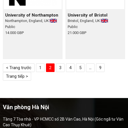
University of Northampton
University of Bristol
Northampton, England, UK
Bristol, England, UK
Public
Public
14.000 GBP
21.000 GBP
< Trang trước
1
2
3
4
5
..
9
Trang tiếp >
Văn phòng Hà Nội
Tầng 7 Tòa nhà - VP HCMCC số 2B Văn Cao, Hà Nội (Góc ngã tư Văn
Cao Thụy Khuê)