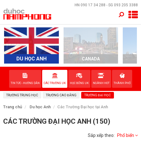
×
HN
090 17 34 288
- SG
093 205 3388
TRANG CHỦ
QUỐC GIA
DU HỌC ANH
CANADA
A
EVENTS
DỊCH VỤ
TIN TỨC - HƯỚNG DẪN
CÁC TRƯỜNG UK
HỌC BỔNG UK
NGÀNH HOT
THÀNH PHỐ
TRƯỜNG TRUNG HỌC
TRƯỜNG CAO ĐẲNG
TRƯỜNG ĐẠI HỌC
VỀ NAM PHONG
Trang chủ
Du học Anh
Các Trường Đại học tại Anh
LIÊN HỆ
CÁC TRƯỜNG ĐẠI HỌC ANH (150)
Sắp xếp theo:
Phổ biến