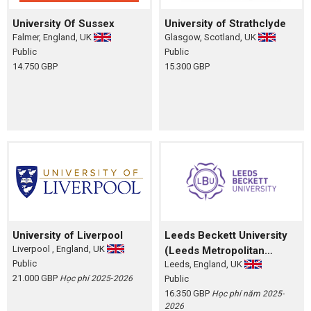
University Of Sussex
University of Strathclyde
Falmer, England, UK
Glasgow, Scotland, UK
Public
Public
14.750 GBP
15.300 GBP
University of Liverpool
Leeds Beckett University
Liverpool , England, UK
(Leeds Metropolitan
Public
Leeds, England, UK
University)
21.000 GBP
Học phí 2025‑2026
Public
16.350 GBP
Học phí năm 2025-
2026