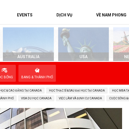
EVENTS
DỊCH VỤ
VỀ NAM PHONG
AUSTRALIA
USA
N
ỌC BỔNG
BANG & THÀNH PHỐ
 HỌC & CAO ĐẲNG TẠI CANADA
HỌC THẠC SĨ & SAU ĐẠI HỌC TẠI CANADA
HỌC MBA T
THÀNH PHỐ
VISA DU HỌC CANADA
VIỆC LÀM VÀ ĐỊNH CƯ CANADA
CUỘC SỐNG &