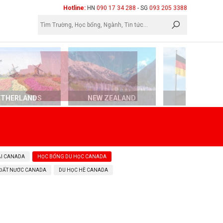
×
Hotline:
HN
090 17 34 288
- SG
093 205 3388
ETHERLANDS
NEW ZEALAND
GERMAN
ẠI CANADA
HỌC BỔNG DU HỌC CANADA
 ĐẤT NƯỚC CANADA
DU HỌC HÈ CANADA