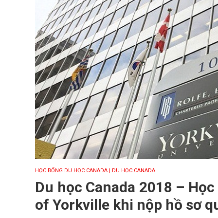
HỌC BỔNG DU HỌC CANADA
| DU HỌC CANADA
Du học Canada 2018 – Học 
of Yorkville khi nộp hồ sơ