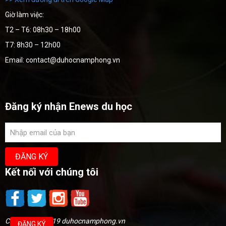
Giờ làm việc:
T2 – T6: 08h30 – 18h00
T7: 8h30 – 12h00
Email: contact@duhocnamphong.vn
Đăng ký nhận Enews du học
Kết nối với chúng tôi
Copyright @2019 duhocnamphong.vn
ĐĂNG KÝ