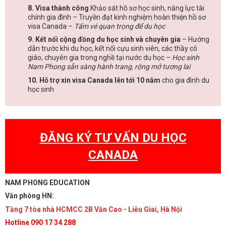
8. Visa thành công
Khảo sát hồ sơ học sinh, năng lực tài
chính gia đình – Truyền đạt kinh nghiệm hoàn thiện hồ sơ
visa Canada –
Tấm vé quan trọng để du học
9. Kết nối cộng đồng du học sinh và chuyên gia
– Hướng
dẫn trước khi du học, kết nối cựu sinh viên, các thầy cô
giáo, chuyên gia trong nghề tại nước du học –
Học sinh
Nam Phong sẵn sàng hành trang, rộng mở tương lai
10. Hỗ trợ xin visa Canada lên tới 10 năm
cho gia đình du
học sinh
ĐĂNG KÝ TƯ VẤN DU HỌC
CANADA
NAM PHONG EDUCATION
Văn phòng HN:
Tầng 7 tòa nhà HCMCC 2B Văn Cao - Liễu Giai, Hà Nội
Hotline 090 17 34 288