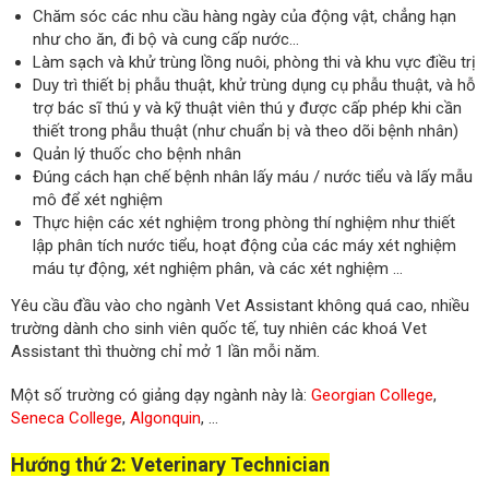
Chăm sóc các nhu cầu hàng ngày của động vật, chẳng hạn
như cho ăn, đi bộ và cung cấp nước…
Làm sạch và khử trùng lồng nuôi, phòng thi và khu vực điều trị
Duy trì thiết bị phẫu thuật, khử trùng dụng cụ phẫu thuật, và hỗ
trợ bác sĩ thú y và kỹ thuật viên thú y được cấp phép khi cần
thiết trong phẫu thuật (như chuẩn bị và theo dõi bệnh nhân)
Quản lý thuốc cho bệnh nhân
Đúng cách hạn chế bệnh nhân lấy máu / nước tiểu và lấy mẫu
mô để xét nghiệm
Thực hiện các xét nghiệm trong phòng thí nghiệm như thiết
lập phân tích nước tiểu, hoạt động của các máy xét nghiệm
máu tự động, xét nghiệm phân, và các xét nghiệm …
Yêu cầu đầu vào cho ngành Vet Assistant không quá cao, nhiều
trường dành cho sinh viên quốc tế, tuy nhiên các khoá Vet
Assistant thì thuờng chỉ mở 1 lần mỗi năm.
Một số trường có giảng dạy ngành này là:
Georgian College
,
Seneca College
,
Algonquin
, …
Hướng thứ 2: Veterinary Technician