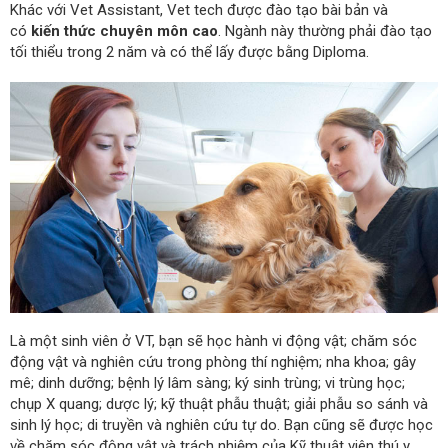
Khác với Vet Assistant, Vet tech được đào tạo bài bản và
có
kiến thức chuyên môn cao
. Ngành này thường phải đào tạo
tối thiểu trong 2 năm và có thể lấy được bằng Diploma.
Là một sinh viên ở VT, bạn sẽ học hành vi động vật; chăm sóc
động vật và nghiên cứu trong phòng thí nghiệm; nha khoa; gây
mê; dinh dưỡng; bệnh lý lâm sàng; ký sinh trùng; vi trùng học;
chụp X quang; dược lý; kỹ thuật phẫu thuật; giải phẫu so sánh và
sinh lý học; di truyền và nghiên cứu tự do. Bạn cũng sẽ được học
về chăm sóc động vật và trách nhiệm của Kỹ thuật viên thú y.