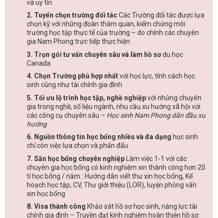
và uy tín
2. Tuyển chọn trường đối tác
Các Trường đối tác được lựa
chọn kỹ với những đoàn thăm quan, kiểm chứng môi
trường học tập thực tế của trường – do chính các chuyên
gia Nam Phong trực tiếp thực hiện
3. Trọn gói tư vấn chuyên sâu và làm hồ sơ
du học
Canada
4. Chọn Trường phù hợp nhất
với học lực, tính cách học
sinh cũng như tài chính gia đình
5. Tối ưu lộ trình học tập, nghề nghiệp
với những chuyên
gia trong nghề, số liệu ngành, nhu cầu xu hướng xã hội với
các công cụ chuyên sâu –
Học sinh Nam Phong dẫn đầu xu
hướng
6. Nguồn thông tin học bổng nhiều và đa dạng
học sinh
chỉ còn việc lựa chọn và phấn đấu
7. Săn học bổng chuyên nghiệp
Làm việc 1-1 với các
chuyên gia học bổng có kinh nghiệm xin thành công hơn 20
tỉ học bổng / năm : Hướng dẫn viết thư xin học bổng, Kế
hoạch học tập, CV, Thư giới thiệu (LOR), luyện phỏng vấn
xin học bổng
8. Visa thành công
Khảo sát hồ sơ học sinh, năng lực tài
chính gia đình – Truyền đạt kinh nghiệm hoàn thiện hồ sơ