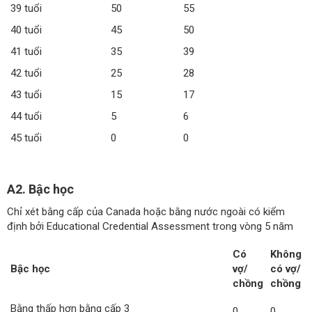
39 tuổi
50
55
40 tuổi
45
50
41 tuổi
35
39
42 tuổi
25
28
43 tuổi
15
17
44 tuổi
5
6
45 tuổi
0
0
A2. Bậc học
Chỉ xét bằng cấp của Canada hoặc bằng nước ngoài có kiểm
định bởi Educational Credential Assessment trong vòng 5 năm
Có
Không
Bậc học
vợ/
có vợ/
chồng
chồng
Bằng thấp hơn bằng cấp 3
0
0