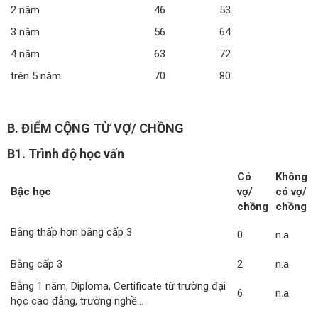
2 năm
46
53
3 năm
56
64
4 năm
63
72
trên 5 năm
70
80
B. ĐIỂM CỘNG TỪ VỢ/ CHỒNG
B1. Trình độ học vấn
Có
Không
Bậc học
vợ/
có vợ/
chồng
chồng
Bằng thấp hơn bằng cấp 3
0
n.a
Bằng cấp 3
2
n.a
Bằng 1 năm, Diploma, Certificate từ trường đại
6
n.a
học cao đẳng, trường nghề...