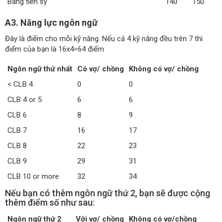
Bằng tiến sỹ
140
150
A3. Năng lực ngôn ngữ
Đây là điểm cho mỗi kỹ năng. Nếu cả 4 kỹ năng đều trên 7 thì
điểm của bạn là 16x4=64 điểm
Ngôn ngữ thứ nhất
Có vợ/ chồng
Không có vợ/ chồng
< CLB 4
0
0
CLB 4 or 5
6
6
CLB 6
8
9
CLB 7
16
17
CLB 8
22
23
CLB 9
29
31
CLB 10 or more
32
34
Nếu bạn có thêm ngôn ngữ thứ 2, bạn sẽ được cộng
thêm điểm số như sau:
Ngôn ngữ thứ 2
Với vợ/ chồng
Không có vợ/chồng