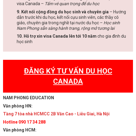
visa Canada –
Tấm vé quan trọng để du học
9. Kết nối cộng đồng du học sinh và chuyên gia
– Hướng
dẫn trước khi du học, kết nối cựu sinh viên, các thầy cô
giáo, chuyên gia trong nghề tại nước du học –
Học sinh
Nam Phong sẵn sàng hành trang, rộng mở tương lai
10. Hỗ trợ xin visa Canada lên tới 10 năm
cho gia đình du
học sinh
ĐĂNG KÝ TƯ VẤN DU HỌC
CANADA
NAM PHONG EDUCATION
Văn phòng HN:
Tầng 7 tòa nhà HCMCC 2B Văn Cao - Liễu Giai, Hà Nội
Hotline 090 17 34 288
Văn phòng HCM: