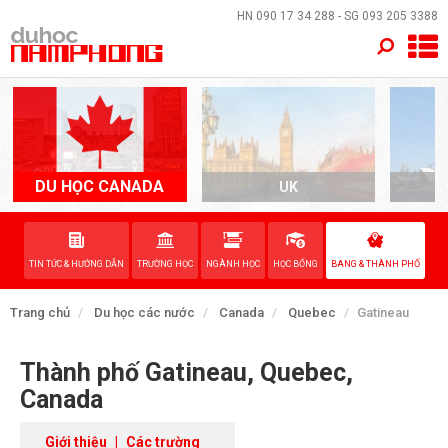
×
HN
090 17 34 288
- SG
093 205 3388
TRANG CHỦ
QUỐC GIA
EVENTS
DU HỌC CANADA
UK
A
DỊCH VỤ
TIN TỨC & HƯỚNG DẪN
TRƯỜNG HỌC
NGÀNH HỌC
HỌC BỔNG
BANG & THÀNH PHỐ
VỀ NAM PHONG
Trang chủ
Du học các nước
Canada
Quebec
Gatineau
LIÊN HỆ
Thành phố Gatineau, Quebec,
Canada
Giới thiệu
|
Các trường