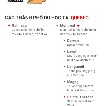
CÁC THÀNH PHỐ DU HỌC TẠI
QUEBEC
Gatineau
Montreal
Gatineau là thành phố lớn
Montreal là thành phố đông
thứ 4 tại Quebec, nó sát với
dân thứ 2 tại Canada
thủ đô Ottawa tạo thành
Dorvan
vùng Ottawa - Gatineau
Ngoại ô Montreal
Laval
Đây là vùng ngoại ô lớn
nhất của Montreal, đô
thị lớn thứ ba của tỉnh
Longueuil
Quebec và là thành
Thành phố láng giếng
phố lớn thứ mười ba ở
của Montreal
Canada với dân số
422.993 vào năm
Magog
2016.
Thuộc vùng Greater
Montreal. Cách trung
tâm Montreal 120km
Sainte-Thérèse
về phía Đông Nam
31km Montreal, North
West