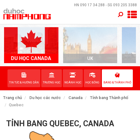
×
HN
090 17 34 288
- SG
093 205 3388
TRANG CHỦ
QUỐC GIA
EVENTS
DU HỌC CANADA
UK
A
DỊCH VỤ
TIN TỨC & HƯỚNG DẪN
TRƯỜNG HỌC
NGÀNH HỌC
HỌC BỔNG
BANG & THÀNH PHỐ
VỀ NAM PHONG
Trang chủ
Du học các nước
Canada
Tỉnh bang Thành phố
LIÊN HỆ
Quebec
TỈNH BANG QUEBEC, CANADA