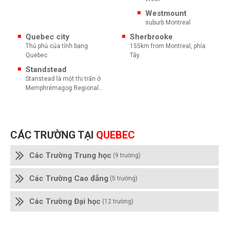
Westmount
suburb Montreal
Quebec city
Sherbrooke
Thủ phủ của tỉnh bang
155km from Montreal, phía
Quebec
Tây.
Standstead
Stanstead là một thị trấn ở
Memphrémagog Regional
County Municipality thuộc
vùng Estrie của Quebec ,
nằm trên biên giới Canada -
Hoa Kỳ đối diện với Derby
CÁC TRƯỜNG TẠI
QUEBEC
Line , Vermont
Các Trường Trung học
(9 trường)
Các Trường Cao đẳng
(5 trường)
Các Trường Đại học
(12 trường)