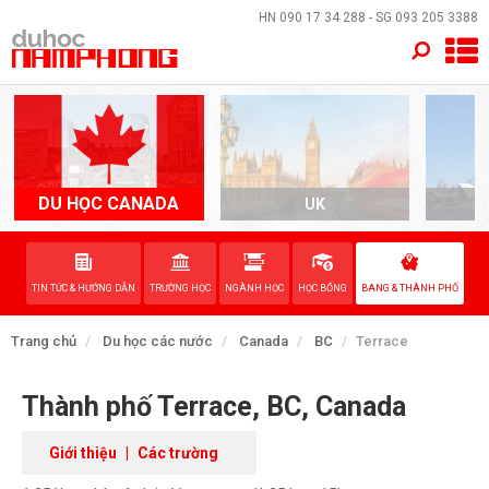
×
HN
090 17 34 288
- SG
093 205 3388
TRANG CHỦ
QUỐC GIA
EVENTS
DU HỌC CANADA
UK
A
DỊCH VỤ
TIN TỨC & HƯỚNG DẪN
TRƯỜNG HỌC
NGÀNH HỌC
HỌC BỔNG
BANG & THÀNH PHỐ
VỀ NAM PHONG
Trang chủ
Du học các nước
Canada
BC
Terrace
LIÊN HỆ
Thành phố Terrace, BC, Canada
Giới thiệu
|
Các trường