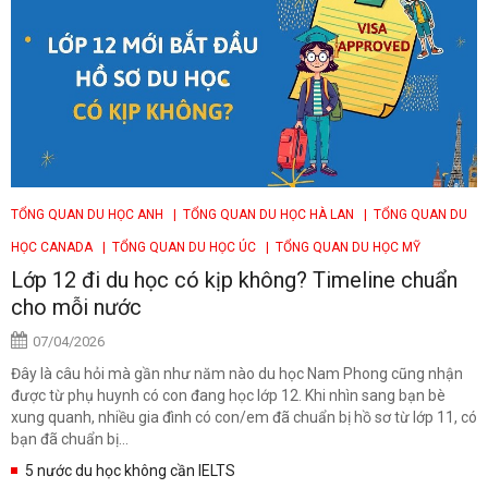
TỔNG QUAN DU HỌC ANH
| TỔNG QUAN DU HỌC HÀ LAN
| TỔNG QUAN DU
HỌC CANADA
| TỔNG QUAN DU HỌC ÚC
| TỔNG QUAN DU HỌC MỸ
Lớp 12 đi du học có kịp không? Timeline chuẩn
cho mỗi nước
07/04/2026
Đây là câu hỏi mà gần như năm nào du học Nam Phong cũng nhận
được từ phụ huynh có con đang học lớp 12. Khi nhìn sang bạn bè
xung quanh, nhiều gia đình có con/em đã chuẩn bị hồ sơ từ lớp 11, có
bạn đã chuẩn bị...
5 nước du học không cần IELTS