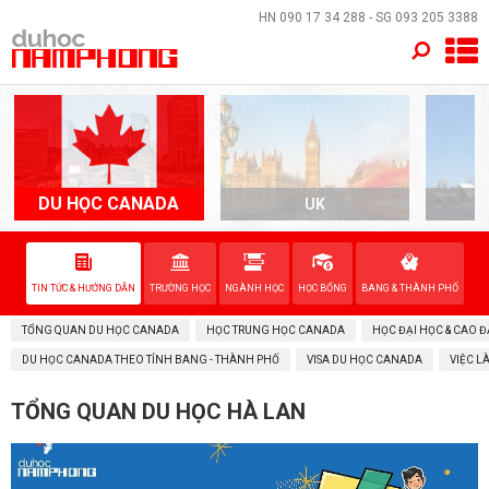
×
HN
090 17 34 288
- SG
093 205 3388
TRANG CHỦ
QUỐC GIA
EVENTS
DU HỌC CANADA
UK
A
DỊCH VỤ
TIN TỨC & HƯỚNG DẪN
TRƯỜNG HỌC
NGÀNH HỌC
HỌC BỔNG
BANG & THÀNH PHỐ
VỀ NAM PHONG
TỔNG QUAN DU HỌC CANADA
HỌC TRUNG HỌC CANADA
HỌC ĐẠI HỌC & CAO 
LIÊN HỆ
DU HỌC CANADA THEO TỈNH BANG - THÀNH PHỐ
VISA DU HỌC CANADA
VIỆC L
TỔNG QUAN DU HỌC HÀ LAN