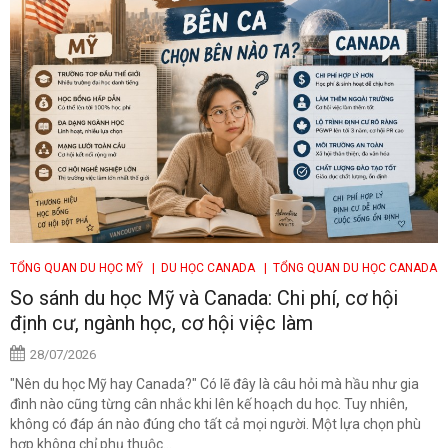
TỔNG QUAN DU HỌC MỸ
| DU HỌC CANADA
| TỔNG QUAN DU HỌC CANADA
So sánh du học Mỹ và Canada: Chi phí, cơ hội
định cư, ngành học, cơ hội việc làm
28/07/2026
"Nên du học Mỹ hay Canada?" Có lẽ đây là câu hỏi mà hầu như gia
đình nào cũng từng cân nhắc khi lên kế hoạch du học. Tuy nhiên,
không có đáp án nào đúng cho tất cả mọi người. Một lựa chọn phù
hợp không chỉ phụ thuộc...