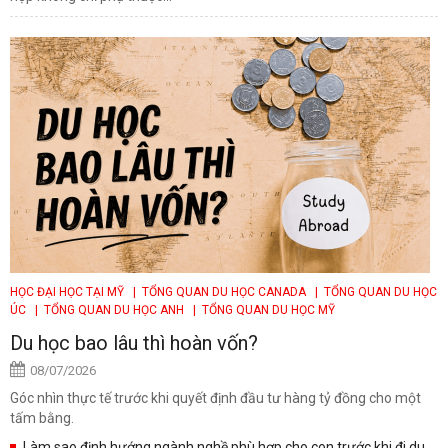
HỌC ĐẠI HỌC TẠI MỸ
| TỔNG QUAN DU HỌC CANADA
| TỔNG QUAN DU HỌC
ÚC
| TỔNG QUAN DU HỌC ANH
| TỔNG QUAN DU HỌC MỸ
Du học bao lâu thì hoàn vốn?
08/07/2026
Góc nhìn thực tế trước khi quyết định đầu tư hàng tỷ đồng cho một
tấm bằng.
Làm sao định hướng ngành nghề phù hợp cho con trước khi đi du