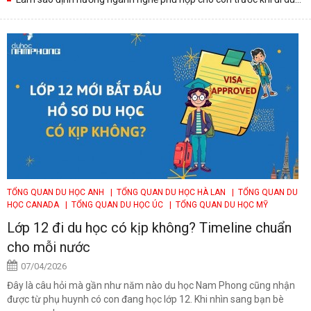
học?
TỔNG QUAN DU HỌC ANH
| TỔNG QUAN DU HỌC HÀ LAN
| TỔNG QUAN DU
HỌC CANADA
| TỔNG QUAN DU HỌC ÚC
| TỔNG QUAN DU HỌC MỸ
Lớp 12 đi du học có kịp không? Timeline chuẩn
cho mỗi nước
07/04/2026
Đây là câu hỏi mà gần như năm nào du học Nam Phong cũng nhận
được từ phụ huynh có con đang học lớp 12. Khi nhìn sang bạn bè