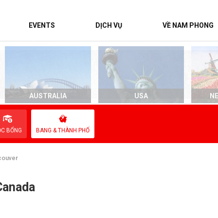
EVENTS
DỊCH VỤ
VỀ NAM PHONG
AUSTRALIA
USA
N
ỌC BỔNG
BANG & THÀNH PHỐ
couver
Canada