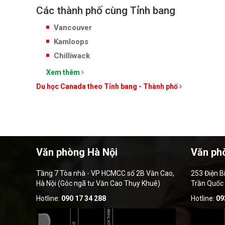
Các thành phố cùng Tỉnh bang
Vancouver
Kamloops
Chilliwack
Xem thêm
Du học Canada theo Tỉnh bang - Thành phố
Văn phòng Hà Nội
Văn ph
Tầng 7 Tòa nhà - VP HCMCC số 2B Văn Cao,
253 Điện B
Hà Nội (Góc ngã tư Văn Cao Thụy Khuê)
Trần Quốc
Hotline:
090 17 34 288
Hotline:
09