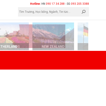
×
Hotline:
HN
090 17 34 288
- SG
093 205 3388
ETHERLANDS
NEW ZEALAND
GERMAN