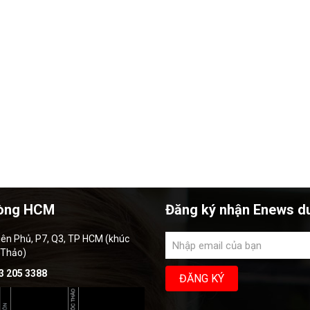
òng HCM
Đăng ký nhận Enews d
iên Phủ, P7, Q3, TP HCM (khúc
 Thảo)
3 205 3388