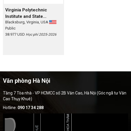
Virginia Polytechnic
Institute and State
Blacksburg, Virginia, USA
University (Virginia Tech)
Public
38.977 USD
Học phí 2025‑2026
Văn phòng Hà Nội
Tầng 7 Tòa nhà - VP HCMCC số 2B Văn Cao, Hà Nội (Góc ngã tư Văn
Cao Thụy Khuê)
Hotline:
090 17 34 288