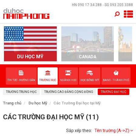
×
HN
090 17 34 288
- SG
093 205 3388
TRANG CHỦ
QUỐC GIA
DU HỌC MỸ
CANADA
EVENTS
DỊCH VỤ
TIN TỨC - HƯỚNG DẪN
TRƯỜNG HỌC
NGÀNH HỌC
HỌC BỔNG MỸ
BANG - THÀNH PHỐ
TRƯỜNG TRUNG HỌC
TRƯỜNG CAO ĐẲNG CỘNG ĐỒNG
TRƯỜNG ĐẠI HỌC
VỀ NAM PHONG
Trang chủ
Du học Mỹ
Các Trường Đại học tại Mỹ
LIÊN HỆ
CÁC TRƯỜNG ĐẠI HỌC MỸ (11)
Sắp xếp theo:
Tên trường (A->Z)