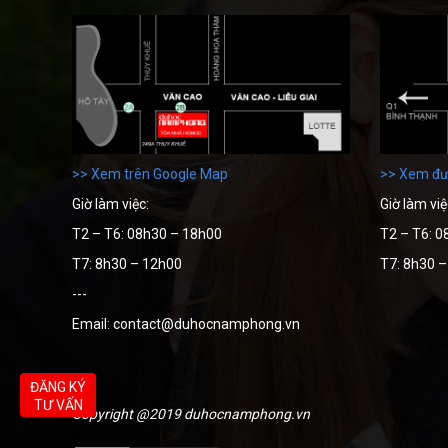
>> Xem trên Google Map
>> Xem đư
Giờ làm việc:
Giờ làm việ
T2 – T6: 08h30 – 18h00
T2 – T6: 0
T7: 8h30 – 12h00
T7: 8h30 
---
Email: contact@duhocnamphong.vn
ĐĂNG KÝ
TƯ VẤN
Copyright @2019 duhocnamphong.vn