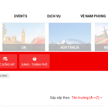
EVENTS
DỊCH VỤ
VỀ NAM PHONG
UK
AUSTRALIA
N
C BỔNG MỸ
BANG - THÀNH PHỐ
I HỌC
Sắp xếp theo:
Tên trường (A->Z)