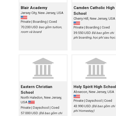
Blair Academy
Camden Catholic High
Jersey City, New Jersey, USA
School
Cherry Hill, New Jersey, USA
Private
| Boarding
| Coed
70.200 USD
bao gồm tuition,
Private
| Boarding
| Coed
room và board
39.550 USD
Đã bao gồm chi
phí boarding, học phí sau học
bổng
Eastern Christian
Holy Spirit High Schoo
Absecon, New Jersey, USA
School
North Haledon, New Jersey,
Private
| Dayschool
| Coed
USA
43.990 USD
(Đã bao gồm chi
Private
| Dayschool
| Coed
phí Homestay)
57.000 USD
(Đã bao gồm chi