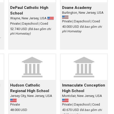
DePaul Catholic High
Doane Academy
Burlington, New Jersey, USA
School
Wayne, New Jersey, USA
Private
| Dayschool
| Coed
Private
| Dayschool
| Coed
40.000 USD
Đã bao gồm chi
52.740 USD
(Đã bao gồm chi
phí Homestay
phí Homestay)
l
Hudson Catholic
Immaculate Conception
Regional High School
High School
Jersey City, New Jersey, USA
Montclair, New Jersey, USA
Private
Private
| Dayschool
| Coed
48.000 USD
43.670 USD
Đã bao gồm chi