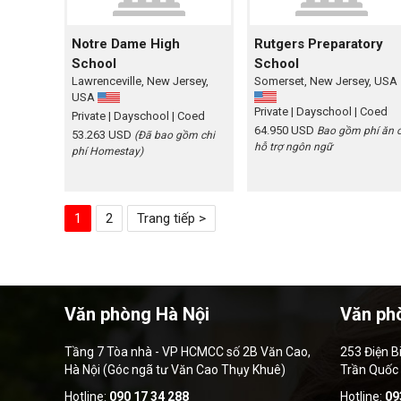
Notre Dame High
Rutgers Preparatory
School
School
Lawrenceville, New Jersey,
Somerset, New Jersey, USA
USA
Private
| Dayschool
| Coed
Private
| Dayschool
| Coed
64.950 USD
Bao gồm phí ăn ở
53.263 USD
(Đã bao gồm chi
hỗ trợ ngôn ngữ
phí Homestay)
1
2
Trang tiếp >
Văn phòng Hà Nội
Văn ph
Tầng 7 Tòa nhà - VP HCMCC số 2B Văn Cao,
253 Điện B
Hà Nội (Góc ngã tư Văn Cao Thụy Khuê)
Trần Quốc
Hotline:
090 17 34 288
Hotline:
09