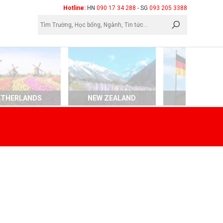
×
Hotline:
HN
090 17 34 288
- SG
093 205 3388
ETHERLANDS
NEW ZEALAND
GERMAN