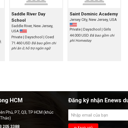
Saddle River Day
Saint Dominic Academy
Jersey City, New Jersey, USA
School
Saddle River, New Jersey,
Private
| Dayschool
| Girls
USA
44.000 USD
Đã bao gồm chi
Private
| Dayschool
| Coed
phí Homestay
,
71.460 USD
Đã bao gồm chi
phí ăn ở, hỗ trợ ngôn ngữ
òng HCM
Đăng ký nhận Enews d
iên Phủ, P7, Q3, TP HCM (khúc
 Thảo)
3 205 3388