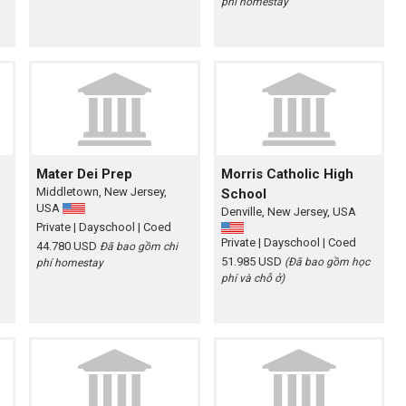
phí homestay
Mater Dei Prep
Morris Catholic High
Middletown, New Jersey,
School
USA
Denville, New Jersey, USA
Private
| Dayschool
| Coed
Private
| Dayschool
| Coed
44.780 USD
Đã bao gồm chi
51.985 USD
(Đã bao gồm học
phí homestay
phí và chỗ ở)