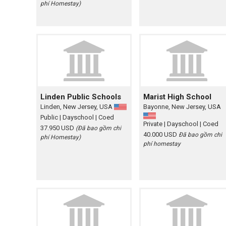
phí Homestay)
Linden Public Schools
Marist High School
Linden, New Jersey, USA
Bayonne, New Jersey, USA
Public
| Dayschool
| Coed
Private
| Dayschool
| Coed
37.950 USD
(Đã bao gồm chi
40.000 USD
Đã bao gồm chi
phí Homestay)
phí homestay