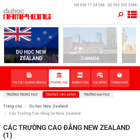
×
HN
090 17 34 288
- SG
093 205 3388
TRANG CHỦ
QUỐC GIA
DU HỌC NEW
ZEALAND
CANADA
EVENTS
DỊCH VỤ
TIN TỨC | HƯỚNG DẪN NZ
TRƯỜNG HỌC
NGÀNH HỌC
HỌC BỔNG
THÀNH PHỐ
TRƯỜNG TRUNG HỌC
TRƯỜNG CAO ĐẲNG
TRƯỜNG ĐẠI HỌC
VỀ NAM PHONG
Trang chủ
Du học New Zealand
Các Trường Cao đẳng tại New Zealand
LIÊN HỆ
CÁC TRƯỜNG CAO ĐẲNG NEW ZEALAND
(1)