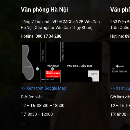
Văn phòng Hà Nội
Văn ph
Tầng 7 Tòa nhà - VP HCMCC số 2B Văn Cao,
253 Điện B
Hà Nội (Góc ngã tư Văn Cao Thụy Khuê)
Trần Quốc
Hotline:
090 17 34 288
Hotline:
09
>> Xem trên Google Map
>> Xem đư
Giờ làm việc:
Giờ làm việ
T2 – T6: 08h30 – 18h00
T2 – T6: 0
T7: 8h30 – 12h00
T7: 8h30 
---