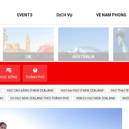
EVENTS
DỊCH VỤ
VỀ NAM PHONG
UK
AUSTRALIA
HỌC BỔNG
THÀNH PHỐ
HỌC CAO ĐẲNG Ở NEW ZEALAND
HỌC ĐẠI HỌC Ở NEW ZEALAND
HỌC THẠC SĨ
NH
DU HỌC NEW ZEALAND THEO THÀNH PHỐ
VISA DU HỌC NEW ZEALAND
NHỮ