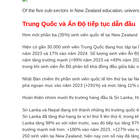
Of the five sub-sectors in New Zealand education, univer
Trung Quốc và Ấn Độ tiếp tục dẫn đầu
Hơn một phần ba (35%) sinh viên quốc tế tại New Zealand
Hiện có gần 30.000 sinh viên Trung Quốc đang học tập tạ
năm 2023 và 17% vào năm 2024. Số lượng sinh viên Ấn Độ 
năm tăng trưởng mạnh (+99% năm 2023 và +49% năm 2024).
trong khi sinh viên Ấn Độ phân bố khá đồng đều giữa bậc n
Nhật Bản chiếm thị phần sinh viên quốc tế lớn thứ ba tại
phá ngoạn mục vào năm 2023 (+291%) và mức tăng 11% 
Hoàn thiện nhóm mười thị trường hàng đầu là Sri Lanka, Hà
Sri Lanka và Nepal đang trở thành những thị trường quốc 
Sri Lanka đã tăng thứ hạng từ vị trí thứ 9 lên thứ 4, trong k
Lanka tăng 98% so với năm trước, sau đó tiếp tục tăng 9
trưởng mạnh mẽ hơn: +180% vào năm 2023, +127% vào nă
250 sinh viên tại New Zealand; hiện nay con số này đã tăng