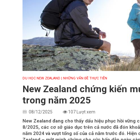
DU HỌC NEW ZEALAND
| NHỮNG VẤN ĐỀ THỰC TIỄN
New Zealand chứng kiến mứ
trong năm 2025
08/12/2025
107 Lượt xem
New Zealand đang cho thấy dấu hiệu phục hồi vững c
8/2025, các cơ sở giáo dục trên cả nước đã đón khoả
năm 2024 và vượt tổng số của cả năm trước đó. Hiện 
Zealand – một minh chứng cho sức hấp dẫn ngày càng