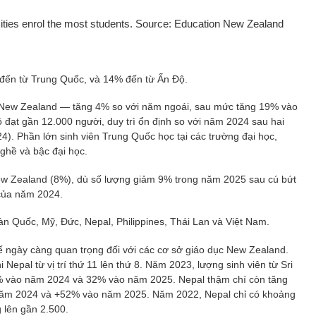
sities enrol the most students. Source: Education New Zealand
 đến từ Trung Quốc, và 14% đến từ Ấn Độ.
i New Zealand — tăng 4% so với năm ngoái, sau mức tăng 19% vào
đạt gần 12.000 người, duy trì ổn định so với năm 2024 sau hai
 Phần lớn sinh viên Trung Quốc học tại các trường đại học,
ghề và bậc đại học.
 New Zealand (8%), dù số lượng giảm 9% trong năm 2025 sau cú bứt
của năm 2024.
n Quốc, Mỹ, Đức, Nepal, Philippines, Thái Lan và Việt Nam.
tế ngày càng quan trọng đối với các cơ sở giáo dục New Zealand.
hi Nepal từ vị trí thứ 11 lên thứ 8. Năm 2023, lượng sinh viên từ Sri
7% vào năm 2024 và 32% vào năm 2025. Nepal thậm chí còn tăng
m 2024 và +52% vào năm 2025. Năm 2022, Nepal chỉ có khoảng
 lên gần 2.500.