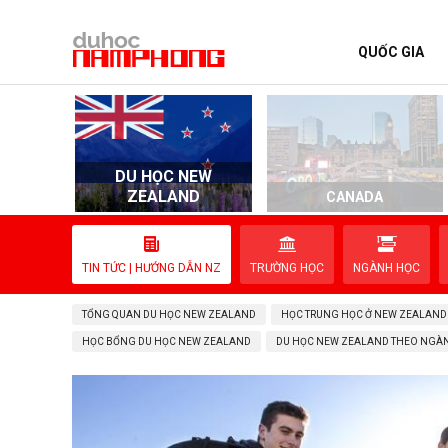
QUỐC GIA
TRANG CHỦ
QUỐC GIA
DU HỌC NEW
EVENTS
ZEALAND
D
CANADA
DỊCH VỤ
TIN TỨC | HƯỚNG DẪN NZ
TRƯỜNG HỌC
NGÀNH HỌC
VỀ NAM PHONG
TỔNG QUAN DU HỌC NEW ZEALAND
HỌC TRUNG HỌC Ở NEW ZEALAND
LIÊN HỆ
HỌC BỔNG DU HỌC NEW ZEALAND
DU HỌC NEW ZEALAND THEO NGÀ