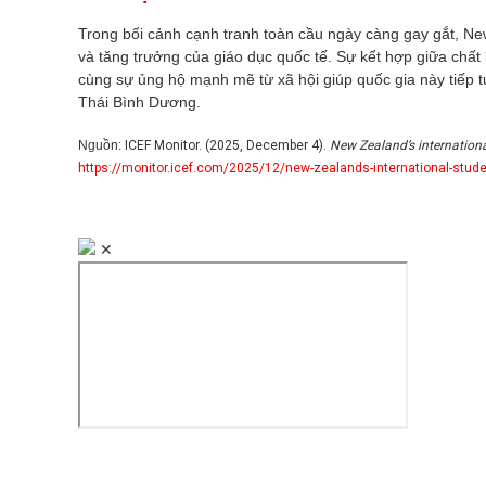
Trong bối cảnh cạnh tranh toàn cầu ngày càng gay gắt, N
và tăng trưởng của giáo dục quốc tế. Sự kết hợp giữa chất
cùng sự ủng hộ mạnh mẽ từ xã hội giúp quốc gia này tiếp t
Thái Bình Dương.
Nguồn:
ICEF Monitor. (2025, December 4).
New Zealand’s internation
https://monitor.icef.com/2025/12/new-zealands-international-stude
✕