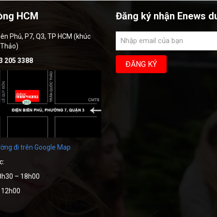
òng HCM
Đăng ký nhận Enews d
iên Phủ, P7, Q3, TP HCM (khúc
 Thảo)
3 205 3388
ờng đi trên Google Map
c:
8h30 – 18h00
– 12h00