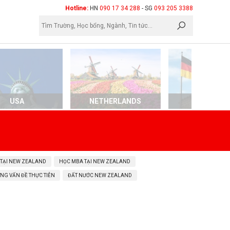
×
Hotline:
HN
090 17 34 288
- SG
093 205 3388
USA
NETHERLANDS
GERMAN
 TẠI NEW ZEALAND
HỌC MBA TẠI NEW ZEALAND
NG VẤN ĐỀ THỰC TIỄN
ĐẤT NƯỚC NEW ZEALAND