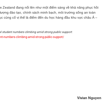
ew Zealand đang nổi lên như một điểm sáng về khả năng phục hồi
 lượng đào tạo, chính sách minh bạch, môi trường sống an toàn
ục củng cố vị thế là điểm đến du học hàng đầu khu vực châu Á –
al student numbers climbing amid strong public support
.
nt-numbers-climbing-amid-strong-public-support/
Vivian Nguyen