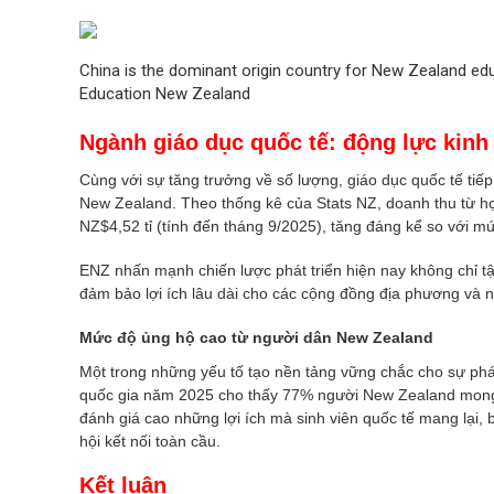
China is the dominant origin country for New Zealand ed
Education New Zealand
Ngành giáo dục quốc tế: động lực kinh
Cùng với sự tăng trưởng về số lượng, giáo dục quốc tế tiếp
New Zealand. Theo thống kê của Stats NZ, doanh thu từ học p
NZ$4,52 tỉ (tính đến tháng 9/2025), tăng đáng kể so với m
ENZ nhấn mạnh chiến lược phát triển hiện nay không chỉ 
đảm bảo lợi ích lâu dài cho các cộng đồng địa phương và n
Mức độ ủng hộ cao từ người dân New Zealand
Một trong những yếu tố tạo nền tảng vững chắc cho sự phát 
quốc gia năm 2025 cho thấy 77% người New Zealand mong m
đánh giá cao những lợi ích mà sinh viên quốc tế mang lại,
hội kết nối toàn cầu.
Kết luận