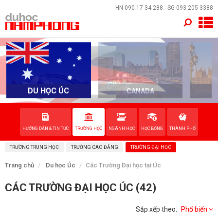
×
HN
090 17 34 288
- SG
093 205 3388
TRANG CHỦ
QUỐC GIA
DU HỌC ÚC
CANADA
EVENTS
DỊCH VỤ
HƯỚNG DẪN & TIN TỨC
TRƯỜNG HỌC
NGÀNH HỌC
HỌC BỔNG
THÀNH PHỐ
TRƯỜNG TRUNG HỌC
TRƯỜNG CAO ĐẲNG
TRƯỜNG ĐẠI HỌC
VỀ NAM PHONG
Trang chủ
Du học Úc
Các Trường Đại học tại Úc
LIÊN HỆ
CÁC TRƯỜNG ĐẠI HỌC ÚC (42)
Sắp xếp theo:
Phổ biến