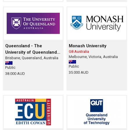
Queensland - The
Monash University
G8 Australia
University of Queensland
Melbourne, Victoria, Australia
Brisbane, Queensland, Australia
(UQ)
Public
Public
35.000 AUD
38.000 AUD