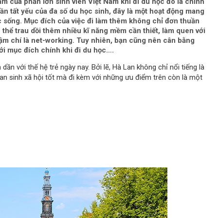
âm của phần lớn sinh viên Việt Nam khi đi du học đó là chính
ần tất yếu của đa số du học sinh, đây là một hoạt động mang
uộc sống. Mục đích của việc đi làm thêm không chỉ đơn thuần
 thể trau dồi thêm nhiều kĩ năng mềm cần thiết, làm quen với
hậm chí là net-working. Tuy nhiên, bạn cũng nên cân bằng
ới mục đích chính khi đi du học….
n với thế hệ trẻ ngày nay. Bởi lẽ, Hà Lan không chỉ nổi tiếng là
 an sinh xã hội tốt mà đi kèm với những ưu điểm trên còn là một