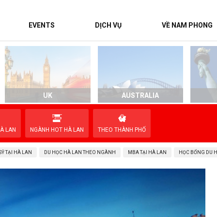
EVENTS
DỊCH VỤ
VỀ NAM PHONG
UK
AUSTRALIA
À LAN
NGÀNH HOT HÀ LAN
THEO THÀNH PHỐ
Ỹ TẠI HÀ LAN
DU HỌC HÀ LAN THEO NGÀNH
MBA TẠI HÀ LAN
HỌC BỔNG DU 