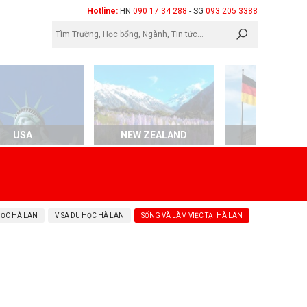
×
Hotline:
HN
090 17 34 288
- SG
093 205 3388
USA
NEW ZEALAND
GERMAN
HỌC HÀ LAN
VISA DU HỌC HÀ LAN
SỐNG VÀ LÀM VIỆC TẠI HÀ LAN