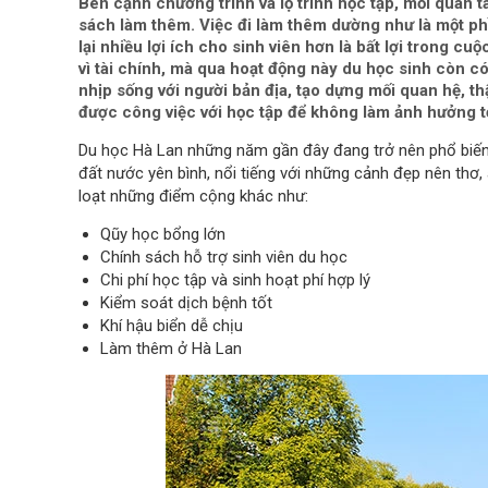
Bên cạnh chương trình và lộ trình học tập, mối quan t
sách làm thêm. Việc đi làm thêm dường như là một ph
lại nhiều lợi ích cho sinh viên hơn là bất lợi trong c
vì tài chính, mà qua hoạt động này du học sinh còn có
nhịp sống với người bản địa, tạo dựng mối quan hệ, t
được công việc với học tập để không làm ảnh hưởng t
Du học Hà Lan những năm gần đây đang trở nên phổ biến dầ
đất nước yên bình, nổi tiếng với những cảnh đẹp nên thơ,
loạt những điểm cộng khác như:
Qũy học bổng lớn
Chính sách hỗ trợ sinh viên du học
Chi phí học tập và sinh hoạt phí hợp lý
Kiểm soát dịch bệnh tốt
Khí hậu biển dễ chịu
Làm thêm ở Hà Lan