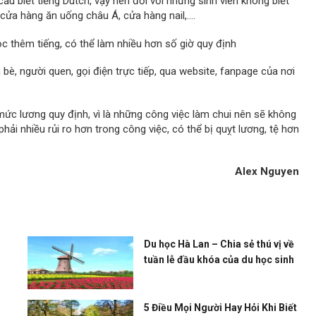
u biết tiếng Dutch, vậy nên đối với những sinh viên không biết
/cửa hàng ăn uống châu Á, cửa hàng nail,….
ọc thêm tiếng, có thể làm nhiều hơn số giờ quy định
bè, người quen, gọi điện trực tiếp, qua website, fanpage của nơi
ức lương quy định, vì là những công việc làm chui nên sẽ không
hải nhiều rủi ro hơn trong công việc, có thể bị quỵt lương, tệ hơn
Alex Nguyen
Du học Hà Lan – Chia sẻ thú vị về
tuần lễ đầu khóa của du học sinh
5 Điều Mọi Người Hay Hỏi Khi Biết