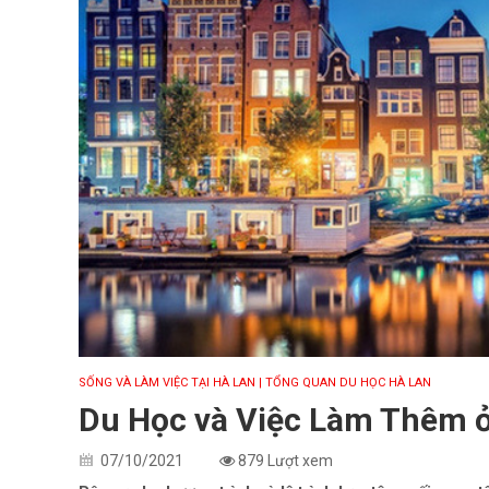
SỐNG VÀ LÀM VIỆC TẠI HÀ LAN
| TỔNG QUAN DU HỌC HÀ LAN
Du Học và Việc Làm Thêm ở
07/10/2021
879 Lượt xem