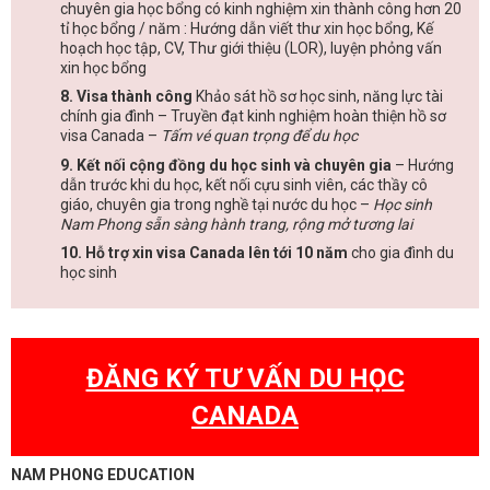
chuyên gia học bổng có kinh nghiệm xin thành công hơn 20
tỉ học bổng / năm : Hướng dẫn viết thư xin học bổng, Kế
hoạch học tập, CV, Thư giới thiệu (LOR), luyện phỏng vấn
xin học bổng
8. Visa thành công
Khảo sát hồ sơ học sinh, năng lực tài
chính gia đình – Truyền đạt kinh nghiệm hoàn thiện hồ sơ
visa Canada –
Tấm vé quan trọng để du học
9. Kết nối cộng đồng du học sinh và chuyên gia
– Hướng
dẫn trước khi du học, kết nối cựu sinh viên, các thầy cô
giáo, chuyên gia trong nghề tại nước du học –
Học sinh
Nam Phong sẵn sàng hành trang, rộng mở tương lai
10. Hỗ trợ xin visa Canada lên tới 10 năm
cho gia đình du
học sinh
ĐĂNG KÝ TƯ VẤN DU HỌC
CANADA
NAM PHONG EDUCATION