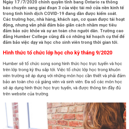
Ngày 17 /7/2020 chính quyền tỉnh bang Ontario ra thông
báo chuyển sang giai đoạn 3 của việc tái mở cửa nền kinh tế
trong tình hình dịch COVID-19 đang dần được kiểm soát.
Các trường học, nhà hàng, khách sạn, cơ quan được tái hoạt
động, nhưng vẫn phải đảm bảo giãn cách nhằm mục tiêu
đảm bảo sức khỏe và sự an toàn cho người dân. Trường cao
đẳng Humber College cũng đã có những kế hoạch cụ thể để
đảm bảo việc dạy và học cho sinh viên trong thời gian tới.
Hình thức tổ chức lớp học cho kỳ tháng 9/2020
Humber sẽ tổ chức song song hình thức học trực tuyến và học
trên lớp trong kỳ thu sắp tới. Việc tổ chức lớp học trong khuôn
viên trường sẽ áp dụng với những môn học cần thiết và phải đảm
bảo an toàn cho cả giảng viên và sinh viên. Đa số các môn học
sẽ áp dụng hình thức học trực tuyến, và được thông tin đầy đủ
trên website của trường.