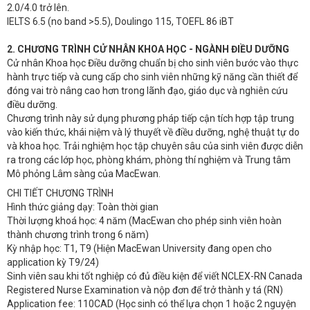
2.0/4.0 trở lên.
IELTS 6.5 (no band >5.5), Doulingo 115, TOEFL 86 iBT
2. CHƯƠNG TRÌNH CỬ NHÂN KHOA HỌC - NGÀNH ĐIỀU DƯỠNG
Cử nhân Khoa học Điều dưỡng chuẩn bị cho sinh viên bước vào thực
hành trực tiếp và cung cấp cho sinh viên những kỹ năng cần thiết để
đóng vai trò nâng cao hơn trong lãnh đạo, giáo dục và nghiên cứu
điều dưỡng.
Chương trình này sử dụng phương pháp tiếp cận tích hợp tập trung
vào kiến thức, khái niệm và lý thuyết về điều dưỡng, nghệ thuật tự do
và khoa học. Trải nghiệm học tập chuyên sâu của sinh viên được diễn
ra trong các lớp học, phòng khám, phòng thí nghiệm và Trung tâm
Mô phỏng Lâm sàng của MacEwan.
CHI TIẾT CHƯƠNG TRÌNH
Hình thức giảng dạy: Toàn thời gian
Thời lượng khoá học: 4 năm (MacEwan cho phép sinh viên hoàn
thành chương trình trong 6 năm)
Kỳ nhập học: T1, T9 (Hiện MacEwan University đang open cho
application kỳ T9/24)
Sinh viên sau khi tốt nghiệp có đủ điều kiện để viết NCLEX-RN Canada
Registered Nurse Examination và nộp đơn để trở thành y tá (RN)
Application fee: 110CAD (Học sinh có thể lựa chọn 1 hoặc 2 nguyện