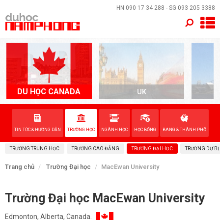
×
HN
090 17 34 288
- SG
093 205 3388
TRANG CHỦ
QUỐC GIA
EVENTS
DU HỌC CANADA
UK
A
DỊCH VỤ
TIN TỨC & HƯỚNG DẪN
TRƯỜNG HỌC
NGÀNH HỌC
HỌC BỔNG
BANG & THÀNH PHỐ
VỀ NAM PHONG
TRƯỜNG TRUNG HỌC
TRƯỜNG CAO ĐẲNG
TRƯỜNG ĐẠI HỌC
TRƯỜNG DỰ BỊ
LIÊN HỆ
Trang chủ
Trường Đại học
MacEwan University
Trường Đại học MacEwan University
Edmonton, Alberta, Canada.