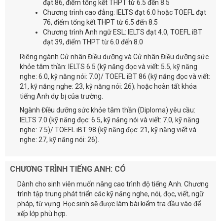
đạt 86, điểm tổng kết THPT từ 6.5 đến 8.5
Chương trình cao đẳng: IELTS đạt 6.0 hoặc TOEFL đạt
76, điểm tổng kết THPT từ 6.5 đến 8.5
Chương trình Anh ngữ ESL: IELTS đạt 4.0, TOEFL iBT
đạt 39, điểm THPT từ 6.0 đến 8.0
Riêng ngành Cử nhân Điều dưỡng và Cử nhân Điều dưỡng sức
khỏe tâm thần: IELTS 6.5 (kỹ năng đọc và viết: 5.5, kỹ năng
nghe: 6.0, kỹ năng nói: 7.0)/ TOEFL iBT 86 (kỹ năng đọc và viết:
21, kỹ năng nghe: 23, kỹ năng nói: 26); hoặc hoàn tất khóa
tiếng Anh dự bị của trường.
Ngành Điều dưỡng sức khỏe tâm thần (Diploma) yêu cầu:
IELTS 7.0 (kỹ năng đọc: 6.5, kỹ năng nói và viết: 7.0, kỹ năng
nghe: 7.5)/ TOEFL iBT 98 (kỹ năng đọc: 21, kỹ năng viết và
nghe: 27, kỹ năng nói: 26).
CHƯƠNG TRÌNH TIẾNG ANH: CÓ
Dành cho sinh viên muốn nâng cao trình độ tiếng Anh. Chương
trình tập trung phát triển các kỹ năng nghe, nói, đọc, viết, ngữ
pháp, từ vựng. Học sinh sẽ được làm bài kiểm tra đầu vào để
xếp lớp phù hợp.