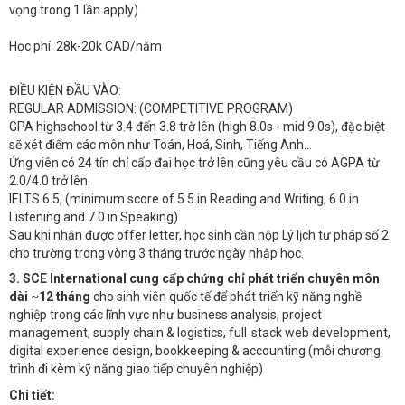
vọng trong 1 lần apply)
Học phí: 28k-20k CAD/năm
ĐIỀU KIỆN ĐẦU VÀO:
REGULAR ADMISSION: (COMPETITIVE PROGRAM)
GPA highschool từ 3.4 đến 3.8 trờ lên (high 8.0s - mid 9.0s), đặc biệt
sẽ xét điểm các môn như Toán, Hoá, Sinh, Tiếng Anh…
Ứng viên có 24 tín chỉ cấp đại học trở lên cũng yêu cầu có AGPA từ
2.0/4.0 trở lên.
IELTS 6.5, (minimum score of 5.5 in Reading and Writing, 6.0 in
Listening and 7.0 in Speaking)
Sau khi nhận được offer letter, học sinh cần nộp Lý lịch tư pháp số 2
cho trường trong vòng 3 tháng trước ngày nhập học.
3. SCE International cung cấp
chứng chỉ phát triển chuyên môn
dài ~12 tháng
cho sinh viên quốc tế để phát triển kỹ năng nghề
nghiệp trong các lĩnh vực như business analysis, project
management, supply chain & logistics, full‑stack web development,
digital experience design, bookkeeping & accounting (mỗi chương
trình đi kèm kỹ năng giao tiếp chuyên nghiệp)
Chi tiết: