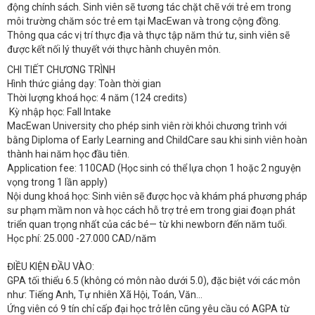
động chính sách. Sinh viên sẽ tương tác chặt chẽ với trẻ em trong
môi trường chăm sóc trẻ em tại MacEwan và trong cộng đồng.
Thông qua các vị trí thực địa và thực tập năm thứ tư, sinh viên sẽ
được kết nối lý thuyết với thực hành chuyên môn.
CHI TIẾT CHƯƠNG TRÌNH
Hình thức giảng dạy: Toàn thời gian
Thời lượng khoá học: 4 năm (124 credits)
Kỳ nhập học: Fall Intake
MacEwan University cho phép sinh viên rời khỏi chương trình với
bằng Diploma of Early Learning and ChildCare sau khi sinh viên hoàn
thành hai năm học đầu tiên.
Application fee: 110CAD (Học sinh có thể lựa chọn 1 hoặc 2 nguyện
vọng trong 1 lần apply)
Nội dung khoá học: Sinh viên sẽ được học và khám phá phương pháp
sư phạm mầm non và học cách hỗ trợ trẻ em trong giai đoạn phát
triển quan trọng nhất của các bé— từ khi newborn đến năm tuổi.
Học phí: 25.000 -27.000 CAD/năm
ĐIỀU KIỆN ĐẦU VÀO:
GPA tối thiểu 6.5 (không có môn nào dưới 5.0), đặc biệt với các môn
như: Tiếng Anh, Tự nhiên Xã Hội, Toán, Văn…
Ứng viên có 9 tín chỉ cấp đại học trở lên cũng yêu cầu có AGPA từ