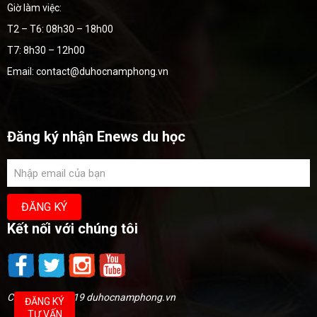
Giờ làm việc:
T2 – T6: 08h30 – 18h00
T7: 8h30 – 12h00
Email: contact@duhocnamphong.vn
Đăng ký nhận Enews du học
Kết nối với chúng tôi
Copyright @2019 duhocnamphong.vn
ĐĂNG KÝ
TƯ VẤN