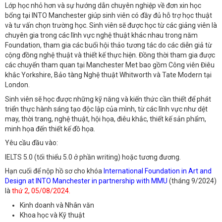
Lớp học nhỏ hơn và sự hướng dẫn chuyên nghiệp về đơn xin học
bổng tại INTO Manchester giúp sinh viên có đầy đủ hỗ trợ học thuật
và tư vấn chọn trường học. Sinh viên sẽ được học từ các giảng viên là
chuyên gia trong các lĩnh vực nghệ thuật khác nhau trong năm
Foundation, tham gia các buổi hội thảo tương tác do các diễn giả từ
cộng đồng nghệ thuật và thiết kế thực hiện. Đồng thời tham gia được
các chuyến tham quan tại Manchester Met bao gồm Công viên Điêu
khắc Yorkshire, Bảo tàng Nghệ thuật Whitworth và Tate Modern tại
London.
Sinh viên sẽ học được những kỹ năng và kiến thức cần thiết để phát
triển thực hành sáng tạo độc lập của mình, từ các lĩnh vực như dệt
may, thời trang, nghệ thuật, hội họa, điêu khắc, thiết kế sản phẩm,
minh họa đến thiết kế đồ họa.
Yêu cầu đầu vào:
IELTS 5.0 (tối thiểu 5.0 ở phần writing) hoặc tương đương.
Hạn cuối để nộp hồ sơ cho khóa
International Foundation in Art and
Design at INTO Manchester in partnership with MMU
(tháng 9/2024)
là
thứ 2, 05/08/2024.
Kinh doanh và Nhân văn
Khoa học và Kỹ thuật