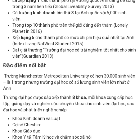
Là xếp
hạng 1
các thành phố tại Vương quốc Anh đáng để sống
trong 3 năm liên tiếp (Global Liveability Survey 2013)
Có trường
kinh doanh lớn thứ 3
tại Anh quốc với 5,000 sinh
viên.
Trong
top 10
thành phố trên thế giới đáng đến thăm (Lonely
Planet in 2016)
Xếp
hạng 5
cho thành phố có mức chi phí hiệu quả nhất tại Anh
(Index Living NatWest Student 2015).
Đạt giải thưởng “Trường đại học có trải nghiệm tốt nhất cho sinh
viên”(Guardian 2013)
Đặc điểm nổi bật
Trường Manchester Metropolitan University có hơn 30.000 sinh viên
– là 1 trong những trường đại hoc có số lượng sinh viên lớn nhất ở
Anh
Trường đại học được sắp xếp thành
8 khoa
, mỗi khoa cung cấp học
tập, giảng dạy và nghiên cứu chuyên khoa cho sinh viên đại học, sau
đại học và phát triển nghề nghiệp.
Khoa Kinh doanh và Luật
Cơ sở Cheshire
Khoa Giáo dục
Khoa Y tế, Tâm lý học và chăm sóc xã hội