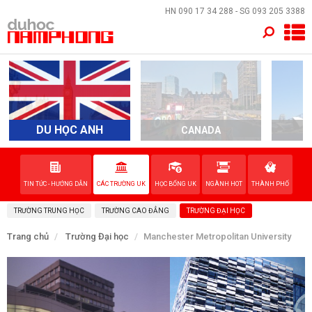
×
HN
090 17 34 288
- SG
093 205 3388
TRANG CHỦ
QUỐC GIA
EVENTS
DU HỌC ANH
CANADA
A
DỊCH VỤ
TIN TỨC - HƯỚNG DẪN
CÁC TRƯỜNG UK
HỌC BỔNG UK
NGÀNH HOT
THÀNH PHỐ
VỀ NAM PHONG
TRƯỜNG TRUNG HỌC
TRƯỜNG CAO ĐẲNG
TRƯỜNG ĐẠI HỌC
LIÊN HỆ
Trang chủ
Trường Đại học
Manchester Metropolitan University