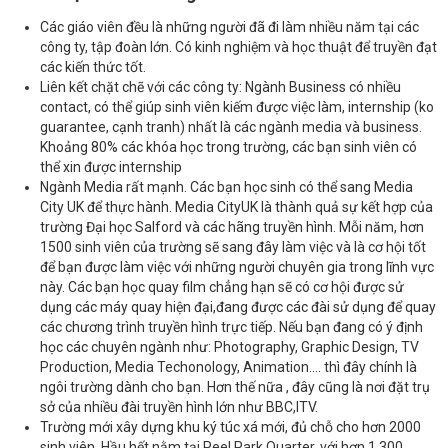
Các giáo viên đều là những người đã đi làm nhiều năm tại các
công ty, tập đoàn lớn. Có kinh nghiệm và học thuật để truyền đạt
các kiến thức tốt.
Liên kết chặt chẽ với các công ty: Ngành Business có nhiều
contact, có thể giúp sinh viên kiếm được việc làm, internship (ko
guarantee, cạnh tranh) nhất là các ngành media và business.
Khoảng 80% các khóa học trong trường, các bạn sinh viên có
thể xin được internship
Ngành Media rất mạnh. Các bạn học sinh có thể sang Media
City UK để thực hành. Media CityUK là thành quả sự kết hợp của
trường Đại học Salford và các hãng truyền hình. Mỗi năm, hơn
1500 sinh viên của trường sẽ sang đây làm việc và là cơ hội tốt
để bạn được làm việc với những người chuyên gia trong lĩnh vực
này. Các bạn học quay film chẳng hạn sẽ có cơ hội được sử
dụng các máy quay hiện đại,đang được các đài sử dụng để quay
các chương trình truyền hình trực tiếp. Nếu bạn đang có ý định
học các chuyên ngành như: Photography, Graphic Design, TV
Production, Media Techonology, Animation.… thì đây chính là
ngôi trường dành cho bạn. Hơn thế nữa , đây cũng là nơi đặt trụ
sở của nhiều đài truyền hình lớn như BBC,ITV.
Trường mới xây dựng khu ký túc xá mới, đủ chỗ cho hơn 2000
sinh viên. Hầu hết nằm tại Peel Park Quarter, với hơn 1.300