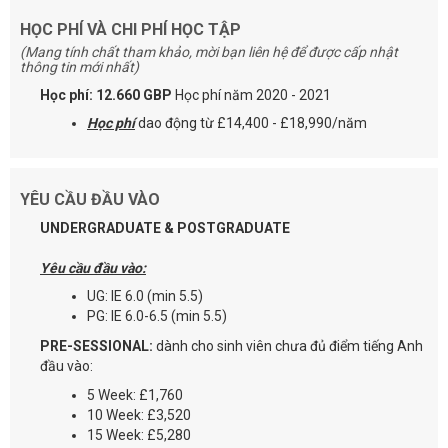
HỌC PHÍ VÀ CHI PHÍ HỌC TẬP
(Mang tính chất tham khảo, mời bạn liên hệ để được cấp nhật
thông tin mới nhất)
Học phí: 12.660 GBP
Học phí năm 2020 - 2021
Học phí
dao động từ £14,400 - £18,990/năm
YÊU CẦU ĐẦU VÀO
UNDERGRADUATE & POSTGRADUATE
Yêu cầu đầu vào:
UG: IE 6.0 (min 5.5)
PG: IE 6.0-6.5 (min 5.5)
PRE-SESSIONAL:
dành cho sinh viên chưa đủ điểm tiếng Anh
đầu vào:
5 Week: £1,760
10 Week: £3,520
15 Week: £5,280