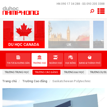
×
HN
090 17 34 288
- SG
093 205 3388
TRANG CHỦ
QUỐC GIA
EVENTS
DU HỌC CANADA
UK
A
DỊCH VỤ
TIN TỨC & HƯỚNG DẪN
TRƯỜNG HỌC
NGÀNH HỌC
HỌC BỔNG
BANG & THÀNH PHỐ
VỀ NAM PHONG
TRƯỜNG TRUNG HỌC
TRƯỜNG CAO ĐẲNG
TRƯỜNG ĐẠI HỌC
TRƯỜNG DỰ BỊ
LIÊN HỆ
Trang chủ
Trường Cao đẳng
Saskatchewan Polytechnic