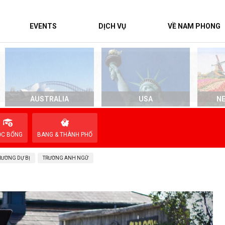
EVENTS
DỊCH VỤ
VỀ NAM PHONG
AUSTRALIA
USA
N
ỌC BỔNG
BANG & THÀNH PHỐ
RƯỜNG DỰ BỊ
TRƯỜNG ANH NGỮ