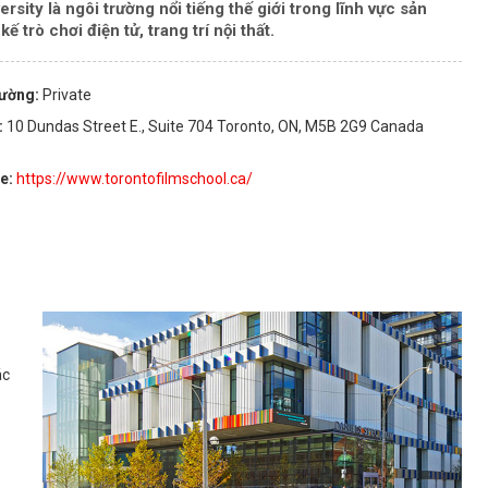
rsity là ngôi trường nổi tiếng thế giới trong lĩnh vực sản
ế trò chơi điện tử, trang trí nội thất.
rường:
Private
:
10 Dundas Street E., Suite 704 Toronto, ON, M5B 2G9 Canada
te:
https://www.torontofilmschool.ca/
ác