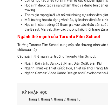
Cơ hội hợp tác chéo với sinh viên từ các chuyên ngành k
Học sinh được tạo ra sản phẩm thực và đứng tên bản q
trường.
Tham gia mạng lưới kết nối với những cựu sinh viên gi
Môi trường học đa dạng văn hóa, tỷ lệ sinh viên bản xứ kh
Học sinh của trường đã tham gia vào các khâu sản xuất 
the Beast, Marvel,...Hay các thương hiệu thời trang Zara
Ngành thế mạnh của Toronto Film School
Trường Toronto Film School cung cấp các chương trình văn b
chắc sau này.
Các ngành thế mạnh tại trường Toronto Film School:
Ngành Điện ảnh: Sản Xuất Phim, Diễn Xuất, Biên Kịch
Ngành Thiết kế: Thiết Kế Đồ Họa, Thiết Kế Thời Trang, M
Ngành Games: Video Game Design and Development/
KỲ NHẬP HỌC
Tháng 1, tháng 4, tháng 7, tháng 10