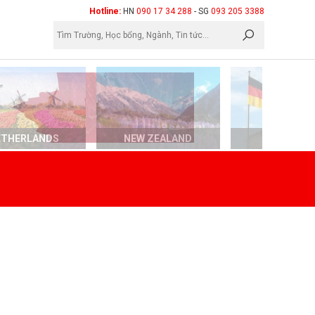
×
Hotline:
HN
090 17 34 288
- SG
093 205 3388
ETHERLANDS
NEW ZEALAND
GERMAN