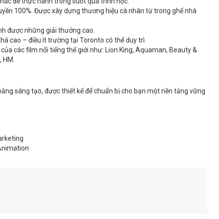
hác để thực hành trong suốt quá trình học.
uyền 100%. Được xây dựng thương hiệu cá nhân từ trong ghế nhà
ành được những giải thưởng cao.
á cao – điều ít trường tại Toronto có thể duy trì.
của các film nổi tiếng thế giới như: Lion King, Aquaman, Beauty &
, HM.
ằng sáng tạo, được thiết kế để chuẩn bị cho bạn một nền tảng vững
arketing
Animation