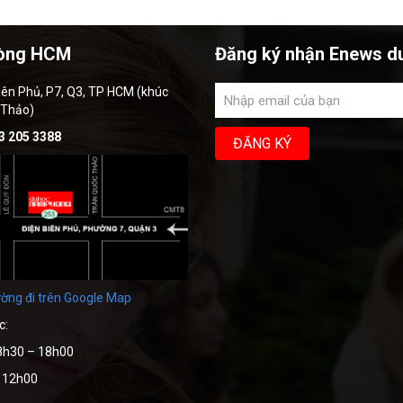
òng HCM
Đăng ký nhận Enews d
iên Phủ, P7, Q3, TP HCM (khúc
 Thảo)
3 205 3388
ờng đi trên Google Map
c:
8h30 – 18h00
– 12h00