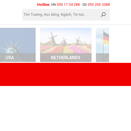
×
Hotline:
HN
090 17 34 288
- SG
093 205 3388
USA
NETHERLANDS
GERMAN