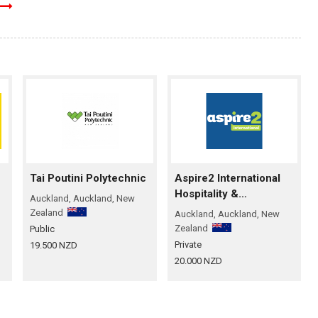
Tai Poutini Polytechnic
Aspire2 International
Hospitality &
Auckland, Auckland, New
Healthcare; Business &
Zealand
Auckland, Auckland, New
Technology
Zealand
Public
Private
19.500 NZD
20.000 NZD