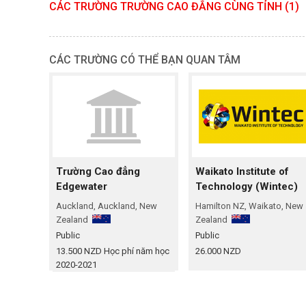
CÁC TRƯỜNG TRƯỜNG CAO ĐẲNG CÙNG TỈNH (1)
CÁC TRƯỜNG CÓ THỂ BẠN QUAN TÂM
Trường Cao đẳng
Waikato Institute of
Edgewater
Technology (Wintec)
Auckland, Auckland, New
Hamilton NZ, Waikato, New
Zealand
Zealand
Public
Public
13.500 NZD
Học phí năm học
26.000 NZD
2020-2021