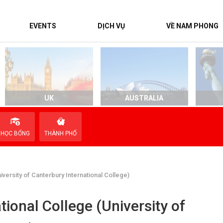
EVENTS
DỊCH VỤ
VỀ NAM PHONG
UK
AUSTRALIA
HỌC BỔNG
THÀNH PHỐ
iversity of Canterbury International College)
ional College (University of