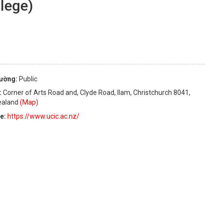
llege)
rường:
Public
:
Corner of Arts Road and, Clyde Road, Ilam, Christchurch 8041,
ealand
(Map)
te:
https://www.ucic.ac.nz/