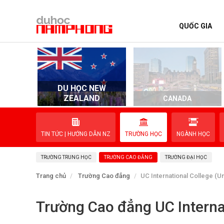
QUỐC GIA
TRANG CHỦ
QUỐC GIA
DU HỌC NEW
EVENTS
ZEALAND
D
CANADA
DỊCH VỤ
TIN TỨC | HƯỚNG DẪN NZ
TRƯỜNG HỌC
NGÀNH HỌC
VỀ NAM PHONG
TRƯỜNG TRUNG HỌC
TRƯỜNG CAO ĐẲNG
TRƯỜNG ĐẠI HỌC
LIÊN HỆ
Trang chủ
Trường Cao đẳng
UC International College (Un
Trường Cao đẳng UC Internat