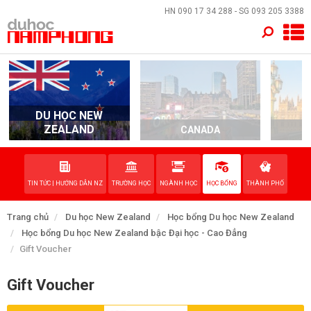
×
HN
090 17 34 288
- SG
093 205 3388
TRANG CHỦ
QUỐC GIA
DU HỌC NEW
EVENTS
ZEALAND
CANADA
DỊCH VỤ
TIN TỨC | HƯỚNG DẪN NZ
TRƯỜNG HỌC
NGÀNH HỌC
HỌC BỔNG
THÀNH PHỐ
VỀ NAM PHONG
Trang chủ
Du học New Zealand
Học bổng Du học New Zealand
LIÊN HỆ
Học bổng Du học New Zealand bậc Đại học - Cao Đẳng
Gift Voucher
Gift Voucher