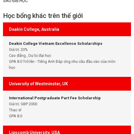
SAU ĐẠI HỌC
Học bổng khác trên thế giới
Deakin College, Australia
Deakin College Vietnam Excellence Scholarships
Giá trị: 20%
Cao đẳng , Dự bị đại học
GPA 8.0 Trở lên - Tiếng Anh Đáp ứng nhu cầu đầu vào của môn
học
University of Westminster, UK
International Postgraduate Part Fee Scholarship
Giá trị: GBP 2000
Thạc sĩ
GPA 8.0
Lipscomb University, USA