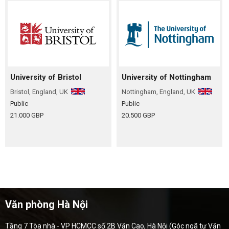
University of Bristol
University of Nottingham
Bristol, England, UK
Nottingham, England, UK
Public
Public
21.000 GBP
20.500 GBP
Văn phòng Hà Nội
Tầng 7 Tòa nhà - VP HCMCC số 2B Văn Cao, Hà Nội (Góc ngã tư Văn