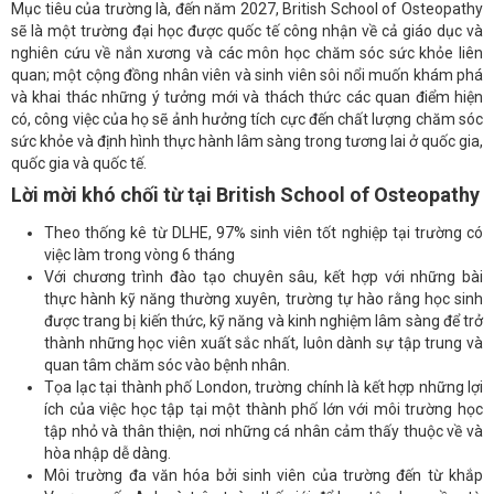
Mục tiêu của trường là, đến năm 2027, British School of Osteopathy
sẽ là một trường đại học được quốc tế công nhận về cả giáo dục và
nghiên cứu về nắn xương và các môn học chăm sóc sức khỏe liên
quan; một cộng đồng nhân viên và sinh viên sôi nổi muốn khám phá
và khai thác những ý tưởng mới và thách thức các quan điểm hiện
có, công việc của họ sẽ ảnh hưởng tích cực đến chất lượng chăm sóc
sức khỏe và định hình thực hành lâm sàng trong tương lai ở quốc gia,
quốc gia và quốc tế.
Lời mời khó chối từ tại British School of Osteopathy
Theo thống kê từ DLHE, 97% sinh viên tốt nghiệp tại trường có
việc làm trong vòng 6 tháng
Với chương trình đào tạo chuyên sâu, kết hợp với những bài
thực hành kỹ năng thường xuyên, trường tự hào rằng học sinh
được trang bị kiến thức, kỹ năng và kinh nghiệm lâm sàng để trở
thành những học viên xuất sắc nhất, luôn dành sự tập trung và
quan tâm chăm sóc vào bệnh nhân.
Tọa lạc tại thành phố London, trường chính là kết hợp những lợi
ích của việc học tập tại một thành phố lớn với môi trường học
tập nhỏ và thân thiện, nơi những cá nhân cảm thấy thuộc về và
hòa nhập dễ dàng.
Môi trường đa văn hóa bởi sinh viên của trường đến từ khắp