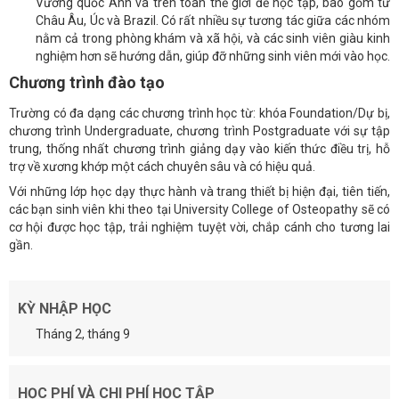
Vương quốc Anh và trên toàn thế giới để học tập, bao gồm từ
Châu Âu, Úc và Brazil. Có rất nhiều sự tương tác giữa các nhóm
nằm cả trong phòng khám và xã hội, và các sinh viên giàu kinh
nghiệm hơn sẽ hướng dẫn, giúp đỡ những sinh viên mới vào học.
Chương trình đào tạo
Trường có đa dạng các chương trình học từ: khóa Foundation/Dự bị,
chương trình Undergraduate, chương trình Postgraduate với sự tập
trung, thống nhất chương trình giảng dạy vào kiến thức điều trị, hỗ
trợ về xương khớp một cách chuyên sâu và có hiệu quả.
Với những lớp học dạy thực hành và trang thiết bị hiện đại, tiên tiến,
các bạn sinh viên khi theo tại University College of Osteopathy sẽ có
cơ hội được học tập, trải nghiệm tuyệt vời, chắp cánh cho tương lai
gần.
KỲ NHẬP HỌC
Tháng 2, tháng 9
HỌC PHÍ VÀ CHI PHÍ HỌC TẬP