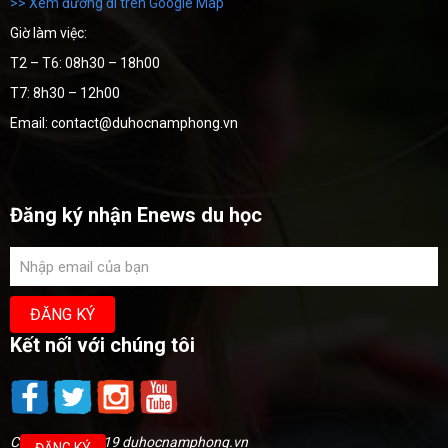
>> Xem đường đi trên Google Map
Giờ làm việc:
T2 – T6: 08h30 – 18h00
T7: 8h30 – 12h00
Email: contact@duhocnamphong.vn
Đăng ký nhận Enews du học
Kết nối với chúng tôi
Copyright @2019 duhocnamphong.vn