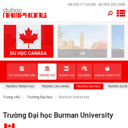
×
HN
090 17 34 288
- SG
093 205 3388
TRANG CHỦ
QUỐC GIA
EVENTS
DU HỌC CANADA
UK
A
DỊCH VỤ
TIN TỨC & HƯỚNG DẪN
TRƯỜNG HỌC
NGÀNH HỌC
HỌC BỔNG
BANG & THÀNH PHỐ
VỀ NAM PHONG
TRƯỜNG TRUNG HỌC
TRƯỜNG CAO ĐẲNG
TRƯỜNG ĐẠI HỌC
TRƯỜNG DỰ BỊ
LIÊN HỆ
Trang chủ
Trường Đại học
Burman University
Trường Đại học Burman University