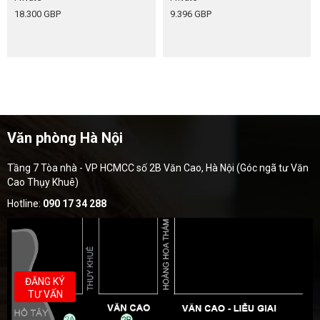
18.300 GBP
9.396 GBP
Văn phòng Hà Nội
Tầng 7 Tòa nhà - VP HCMCC số 2B Văn Cao, Hà Nội (Góc ngã tư Văn
Cao Thụy Khuê)
Hotline:
090 17 34 288
ĐĂNG KÝ
TƯ VẤN