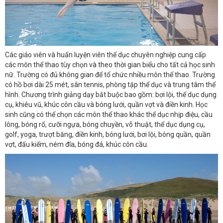
Các giáo viên và huấn luyện viên thể dục chuyên nghiệp cung cấp
các môn thể thao tùy chọn và theo thời gian biểu cho tất cả học sinh
nữ. Trường có đủ không gian để tổ chức nhiều môn thể thao. Trường
có hồ bơi dài 25 mét, sân tennis, phòng tập thể dục và trung tâm thể
hình. Chương trình giảng dạy bắt buộc bao gồm: bơi lội, thể dục dụng
cụ, khiêu vũ, khúc côn cầu và bóng lưới, quần vợt và điền kinh. Học
sinh cũng có thể chọn các môn thể thao khác thể dục nhịp điệu, cầu
lông, bóng rổ, cưỡi ngựa, bóng chuyền, võ thuật, thể dục dụng cụ,
golf, yoga, trượt băng, điền kinh, bóng lưới, bơi lội, bóng quần, quần
vợt, đấu kiếm, ném đĩa, bóng đá, khúc côn cầu.