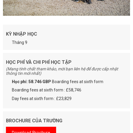
KỲ NHẬP HỌC
Tháng 9
HỌC PHÍ VÀ CHI PHÍ HỌC TẬP
(Mang tính chất tham khảo, mời bạn liên hệ để được cấp nhật
thông tin mới nhất)
Học phí: 58.746 GBP
Boarding fees at sixth form
Boarding fees at sixth form : £58,746
Day fees at sixth form : £23,829
BROCHURE CỦA TRƯỜNG
Download Brochure