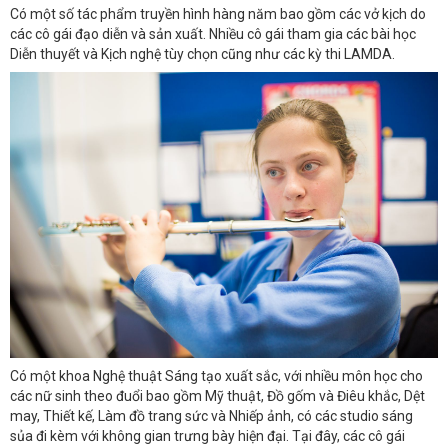
Có một số tác phẩm truyền hình hàng năm bao gồm các vở kịch do
các cô gái đạo diễn và sản xuất. Nhiều cô gái tham gia các bài học
Diễn thuyết và Kịch nghệ tùy chọn cũng như các kỳ thi LAMDA.
Có một khoa Nghệ thuật Sáng tạo xuất sắc, với nhiều môn học cho
các nữ sinh theo đuổi bao gồm Mỹ thuật, Đồ gốm và Điêu khắc, Dệt
may, Thiết kế, Làm đồ trang sức và Nhiếp ảnh, có các studio sáng
sủa đi kèm với không gian trưng bày hiện đại. Tại đây, các cô gái