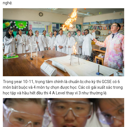
nghệ.
Trong year 10-11, trọng tâm chính là chuẩn bị cho kỳ thi GCSE có 6
môn bắt buộc và 4 môn tự chọn được học. Các cô gái xuất sắc trong
học tập và hầu hết đều thi 4 A Level thay vì 3 như thường lệ.