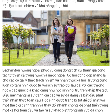
nhận được sự chăm sóc và hướng dẫn cá nhân, nuôi dưỡng ý thức
độc lập, trách nhiệm và khả năng phục hồi.
Badminton hướng ngoại phục vụ cộng đồng,tích cự tham gia công
tác từ thiện cả trong nước và nước ngoài. Cơ hội đóng góp mang lại
cho các cô gái ý thức trách nhiệm và nhận thức xã hội. Trường cũng
luôn có tầm nhìn quốc tế, với lịch sử trao đổi lâu dài với các trường
học ở các quốc gia khác cũng như học sinh nội trú trên khắp thế giới.
Điều này mang lại sự đánh giá cao về sự đa dạng và bắt đầu phát
triển nhận thức toàn cầu. Học sinh được trang bị tốt để đối mặt với
một thế giới cạnh tranh và thay đổi nhanh chóng, để phát triển trong
một xã hội toàn cầu và tạo ra sự khác biệt trong lĩnh vực đã chọn.