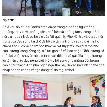
Nội trú:
Có 3 khu nội trú tại Badminton được trang bị phòng ngủ thông
thoáng, máy sưởi, phòng tắm, nhà bếp và phòng tắm, trong mỗi khu
nội trú học sinh được hỗ trợ của Nữ quản lý, Phó Nội trợ và Gia sư nội
trú tất cả đều sống tại chỗ để hỗ trợ tận tình cho các cô gái mà họ
chăm sóc. Dịch vụ chăm sóc mục vụ rất tuyệt vời. Với quy mô nhỏ
của trường, cộng đồng nội trú rất gắn bó và hòa nhập. Nhà trường có
một bộ phận chuyên hỗ trợ linh hoạt để mọi cô gái đều được hưởng
lợi từ nền giáo dục riêng biệt. Hỗ trợ bổ sung cho những đối tượng
cần hỗ trợ tiếng Anh như ngôn ngữ thứ hai, để các nữ sinh có thể hòa
nhập nhanh chóng và tận dụng tối đa mọi cơ hội.