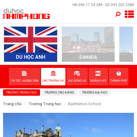
×
HN
090 17 34 288
- SG
093 205 3388
TRANG CHỦ
QUỐC GIA
EVENTS
DU HỌC ANH
CANADA
A
DỊCH VỤ
TIN TỨC - HƯỚNG DẪN
CÁC TRƯỜNG UK
HỌC BỔNG UK
NGÀNH HOT
THÀNH PHỐ
VỀ NAM PHONG
TRƯỜNG TRUNG HỌC
TRƯỜNG CAO ĐẲNG
TRƯỜNG ĐẠI HỌC
LIÊN HỆ
Trang chủ
Trường Trung học
Badminton School