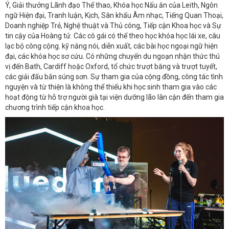
Ý, Giải thưởng Lãnh đạo Thể thao, Khóa học Nấu ăn của Leith, Ngôn
ngữ Hiện đại, Tranh luận, Kịch, Sân khấu Âm nhạc, Tiếng Quan Thoại,
Doanh nghiệp Trẻ, Nghệ thuật và Thủ công, Tiếp cận Khoa học và Sự
tin cậy của Hoàng tử. Các cô gái có thể theo học khóa học lái xe, câu
lạc bộ công cộng. kỹ năng nói, diễn xuất, các bài học ngoại ngữ hiện
đại, các khóa học sơ cứu. Có những chuyến du ngoạn nhận thức thú
vị đến Bath, Cardiff hoặc Oxford, tổ chức trượt băng và trượt tuyết,
các giải đấu bắn súng sơn. Sự tham gia của cộng đồng, công tác tình
nguyện và từ thiện là không thể thiếu khi học sinh tham gia vào các
hoạt động từ hỗ trợ người già tại viện dưỡng lão lân cận đến tham gia
chương trình tiếp cận khoa học.