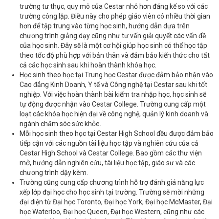
trường tư thục, quy mô của Cestar nhỏ hơn đáng kể so với các
trường công lập. Điều này cho phép giáo viên có nhiều thời gian
hơn để tập trung vào từng học sinh, hướng dẫn dựa trên
chương trình giảng dạy cũng như tư vấn giải quyết các vấn đề
của học sinh. Đây sẽ là một cơ hội giúp học sinh có thể học tập
theo tốc độ phù hợp với bản thân và đảm bảo kiến thức cho tất
cả các học sinh sau khi hoàn thành khóa học.
Học sinh theo học tại Trung học Cestar được đảm bảo nhận vào
Cao đẳng Kinh Doanh, Y tế và Công nghệ tại Cestar sau khi tốt
nghiệp. Với việc hoàn thành bài kiểm tra nhập học, học sinh sẽ
tự động được nhận vào Cestar College. Trường cung cấp một
loạt các khóa học hiện đại về công nghệ, quản lý kinh doanh và
ngành chăm sóc sức khỏe.
Mỗi học sinh theo học tại Cestar High School đều được đảm bảo
tiếp cận với các nguồn tài liệu học tập và nghiên cứu của cả
Cestar High School và Cestar College. Bao gồm các thư viện
mở, hướng dẫn nghiên cứu, tài liệu học tập, giáo sư và các
chương trình dậy kèm.
Trường cũng cung cấp chương trình hỗ trợ đánh giá năng lực
xếp lớp đại học cho học sinh tại trường. Trường sẽ mời những
đại diện từ Đại học Toronto, Đại học York, Đại học McMaster, Đại
học Waterloo, Đại học Queen, Đại học Western, cũng như các