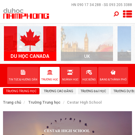
×
HN
090 17 34 288
- SG
093 205 3388
TRANG CHỦ
QUỐC GIA
EVENTS
DU HỌC CANADA
UK
A
DỊCH VỤ
TIN TỨC & HƯỚNG DẪN
TRƯỜNG HỌC
NGÀNH HỌC
HỌC BỔNG
BANG & THÀNH PHỐ
VỀ NAM PHONG
TRƯỜNG TRUNG HỌC
TRƯỜNG CAO ĐẲNG
TRƯỜNG ĐẠI HỌC
TRƯỜNG DỰ BỊ
LIÊN HỆ
Trang chủ
Trường Trung học
Cestar High School