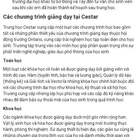
trường đại học khác từ bờ Đông và Tây đến tư vân cho sinh viên
sau khi các em đã hoàn thành kế hoạch sau trung học.
Các chương trình giảng dạy tại Cestar
Trung học Cestar cung cấp một loạt các chương trình học bao gồm
tất cả những phần thiết yếu của chương trình giảng dạy thuộc hội
đồng trường Ontario, cung cấp trải nghiệm học tập toàn diện cho học
sinh. Trường tập trung vào các môn học góp phần quan trọng cho sự
phát triển nghề nghiệp, giáo dục phổ thông của học sinh.
Toán học
Một loạt các khóa học về toán sẽ được giảng dạy bởi giảng viên với
trình độ cao. Hàm (tuyến tính, bậc hai và lượng giác), Quản lý dữ liệu
(thống kê) và Giải tích và Vectơ là những khóa học chính bắt buộc đối
với các chương trình đại học như khoa học, kỹ thuật và xã hội học.
Trường cung cấp những lớp học phù hợp với các cấp độ kỹ năng khác
nhau để đảm bảo sự thoải mái của học sinh trong quá trình học.
Khoa học
Các ngành khoa học được giảng dạy dưới một góc nhìn rộng hơn.
Vật lý, sinh học và hóa học được giảng dạy trong môi trường thực
hành, phòng thí nghiệm. Sử dụng thiết bị hiện đại, các giáo sư cũng là
những chuyên gia trong lĩnh vực của họ và dành nhiều thời gian với