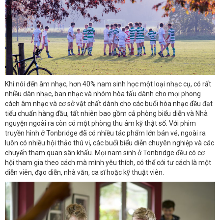
Khi nói đến âm nhạc, hơn 40% nam sinh học một loại nhạc cụ, có rất
nhiều dàn nhạc, ban nhạc và nhóm hòa tấu dành cho mọi phong
cách âm nhạc và cơ sở vật chất dành cho các buổi hòa nhạc đều đạt
tiểu chuẩn hàng đầu, tất nhiên bao gồm cả phòng biểu diễn và Nhà
nguyện ngoài ra còn có một phòng thu âm kỹ thật số. Với phim
truyền hình ở Tonbridge đã có nhiều tác phẩm lớn bán vé, ngoài ra
luôn có nhiều hội thảo thú vị, các buổi biểu diễn chuyên nghiệp và các
chuyến tham quan sân khấu. Mọi nam sinh ở Tonbridge đều có cơ
hội tham gia theo cách mà mình yêu thích, có thể cới tư cách là một
diễn viên, đạo diễn, nhà văn, ca sĩ hoặc kỹ thuật viên.