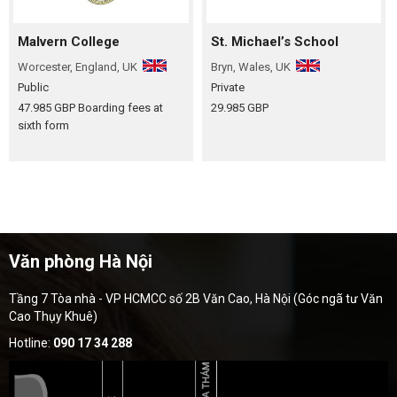
Malvern College
St. Michael’s School
Worcester, England, UK
Bryn, Wales, UK
Public
Private
47.985 GBP
Boarding fees at
29.985 GBP
sixth form
Văn phòng Hà Nội
Tầng 7 Tòa nhà - VP HCMCC số 2B Văn Cao, Hà Nội (Góc ngã tư Văn
Cao Thụy Khuê)
Hotline:
090 17 34 288