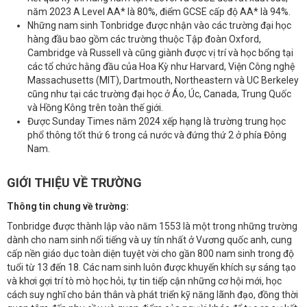
năm 2023 A Level AA* là 80%, điểm GCSE cấp độ AA* là 94%.
Những nam sinh Tonbridge được nhận vào các trường đại học
hàng đầu bao gồm các trường thuộc Tập đoàn Oxford,
Cambridge và Russell và cũng giành được vị trí và học bổng tại
các tổ chức hằng đầu của Hoa Kỳ như Harvard, Viện Công nghệ
Massachusetts (MIT), Dartmouth, Northeastern và UC Berkeley
cũng như tại các trường đại học ở Áo, Úc, Canada, Trung Quốc
và Hồng Kông trên toàn thế giới.
Được Sunday Times năm 2024 xếp hạng là trường trung học
phổ thông tốt thứ 6 trong cả nước và đứng thứ 2 ở phía Đông
Nam.
GIỚI THIỆU VỀ TRƯỜNG
Thông tin chung về trường:
Tonbridge được thành lập vào năm 1553 là một trong những trường
dành cho nam sinh nổi tiếng và uy tín nhất ở Vương quốc anh, cung
cấp nền giáo dục toàn diện tuyệt vời cho gần 800 nam sinh trong độ
tuổi từ 13 đến 18. Các nam sinh luôn được khuyến khích sự sáng tạo
và khơi gợi trí tò mò học hỏi, tự tin tiếp cận những cơ hội mới, học
cách suy nghĩ cho bản thân và phát triển kỹ năng lãnh đạo, đồng thời