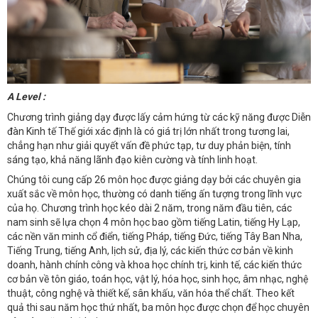
A Level :
Chương trình giảng dạy được lấy cảm hứng từ các kỹ năng được Diễn
đàn Kinh tế Thế giới xác định là có giá trị lớn nhất trong tương lai,
chẳng hạn như giải quyết vấn đề phức tạp, tư duy phản biện, tính
sáng tạo, khả năng lãnh đạo kiên cường và tính linh hoạt.
Chúng tôi cung cấp 26 môn học được giảng dạy bởi các chuyên gia
xuất sắc về môn học, thường có danh tiếng ấn tượng trong lĩnh vực
của họ. Chương trình học kéo dài 2 năm, trong năm đầu tiên, các
nam sinh sẽ lựa chọn 4 môn học bao gồm tiếng Latin, tiếng Hy Lạp,
các nền văn minh cổ điển, tiếng Pháp, tiếng Đức, tiếng Tây Ban Nha,
Tiếng Trung, tiếng Anh, lịch sử, địa lý, các kiến ​​thức cơ bản về kinh
doanh, hành chính công và khoa học chính trị, kinh tế, các kiến ​​thức
cơ bản về tôn giáo, toán học, vật lý, hóa học, sinh học, âm nhạc, nghệ
thuật, công nghệ và thiết kế, sân khấu, văn hóa thể chất. Theo kết
quả thi sau năm học thứ nhất, ba môn học được chọn để học chuyên