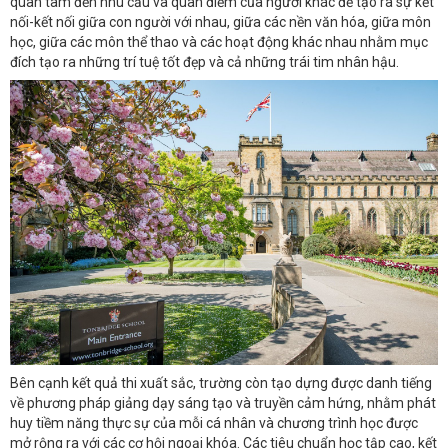
quan tâm đến nhu cầu và quan điểm của người khác để tạo ra sự kết
nối-kết nối giữa con người với nhau, giữa các nền văn hóa, giữa môn
học, giữa các môn thể thao và các hoạt động khác nhau nhằm mục
đích tạo ra những trí tuệ tốt đẹp và cả những trái tim nhân hậu.
Bên cạnh kết quả thi xuất sắc, trường còn tạo dựng được danh tiếng
về phương pháp giảng dạy sáng tạo và truyền cảm hứng, nhằm phát
huy tiềm năng thực sự của mỗi cá nhân và chương trình học được
mở rộng ra với các cơ hội ngoại khóa. Các tiêu chuẩn học tập cao, kết