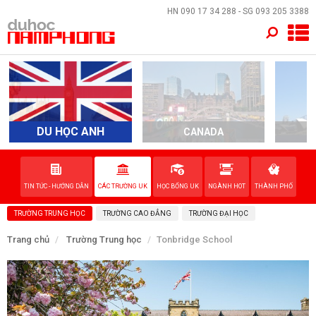
×
HN
090 17 34 288
- SG
093 205 3388
TRANG CHỦ
QUỐC GIA
EVENTS
DU HỌC ANH
CANADA
A
DỊCH VỤ
TIN TỨC - HƯỚNG DẪN
CÁC TRƯỜNG UK
HỌC BỔNG UK
NGÀNH HOT
THÀNH PHỐ
VỀ NAM PHONG
TRƯỜNG TRUNG HỌC
TRƯỜNG CAO ĐẲNG
TRƯỜNG ĐẠI HỌC
LIÊN HỆ
Trang chủ
Trường Trung học
Tonbridge School