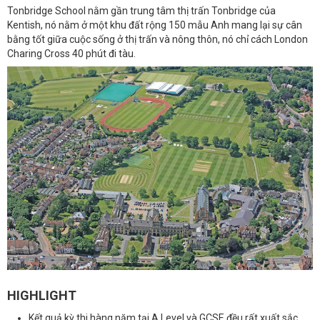
Tonbridge School nằm gần trung tâm thị trấn Tonbridge của
Kentish, nó nằm ở một khu đất rộng 150 mẫu Anh mang lại sự cân
bằng tốt giữa cuộc sống ở thị trấn và nông thôn, nó chỉ cách London
Charing Cross 40 phút đi tàu.
HIGHLIGHT
Kết quả kỳ thi hàng năm tại A Level và GCSE đều rất xuất sắc,