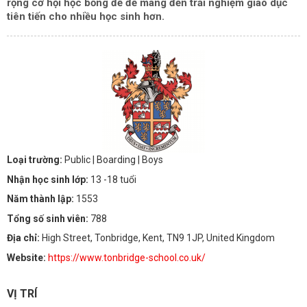
rộng cơ hội học bổng để để mang đến trải nghiệm giáo dục
tiên tiến cho nhiều học sinh hơn.
Loại trường:
Public
| Boarding
| Boys
Nhận học sinh lớp:
13 -18 tuổi
Năm thành lập:
1553
Tổng số sinh viên:
788
Địa chỉ:
High Street, Tonbridge, Kent, TN9 1JP, United Kingdom
Website:
https://www.tonbridge-school.co.uk/
VỊ TRÍ