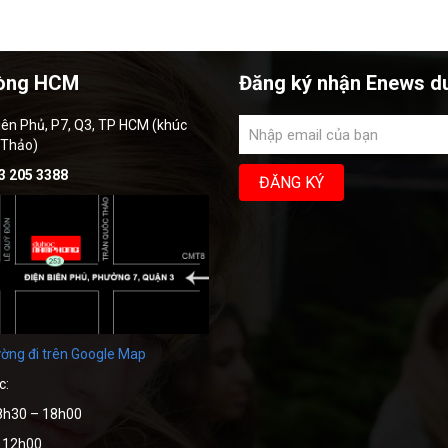
òng HCM
Đăng ký nhận Enews d
iên Phủ, P7, Q3, TP HCM (khúc
 Thảo)
3 205 3388
ờng đi trên Google Map
c:
8h30 – 18h00
– 12h00