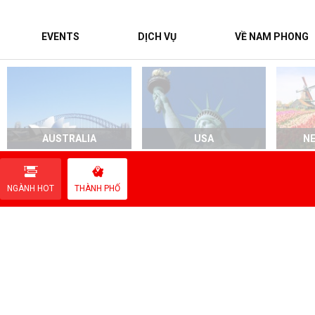
EVENTS
DỊCH VỤ
VỀ NAM PHONG
AUSTRALIA
USA
N
NGÀNH HOT
THÀNH PHỐ