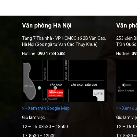
Văn phòng Hà Nội
Văn ph
Tầng 7 Tòa nhà - VP HCMCC số 2B Văn Cao,
253 Điện B
Hà Nội (Góc ngã tư Văn Cao Thụy Khuê)
Trần Quốc
Hotline:
090 17 34 288
Hotline:
09
>> Xem trên Google Map
>> Xem đư
Giờ làm việc:
Giờ làm việ
T2 – T6: 08h30 – 18h00
T2 – T6: 0
T7: 8h30 – 12h00
T7: 8h30 