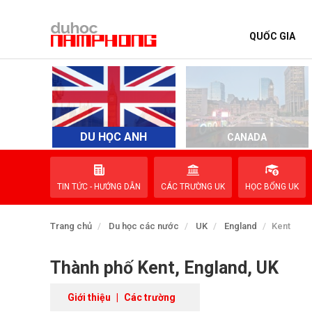
QUỐC GIA
TRANG CHỦ
QUỐC GIA
EVENTS
DU HỌC ANH
D
CANADA
DỊCH VỤ
TIN TỨC - HƯỚNG DẪN
CÁC TRƯỜNG UK
HỌC BỔNG UK
VỀ NAM PHONG
Trang chủ
Du học các nước
UK
England
Kent
LIÊN HỆ
Thành phố Kent, England, UK
Giới thiệu
|
Các trường