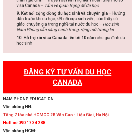
visa Canada –
Tấm vé quan trọng để du học
9. Kết nối cộng đồng du học sinh và chuyên gia
– Hướng
dẫn trước khi du học, kết nối cựu sinh viên, các thầy cô
giáo, chuyên gia trong nghề tại nước du học –
Học sinh
Nam Phong sẵn sàng hành trang, rộng mở tương lai
10. Hỗ trợ xin visa Canada lên tới 10 năm
cho gia đình du
học sinh
ĐĂNG KÝ TƯ VẤN DU HỌC
CANADA
NAM PHONG EDUCATION
Văn phòng HN:
Tầng 7 tòa nhà HCMCC 2B Văn Cao - Liễu Giai, Hà Nội
Hotline 090 17 34 288
Văn phòng HCM: