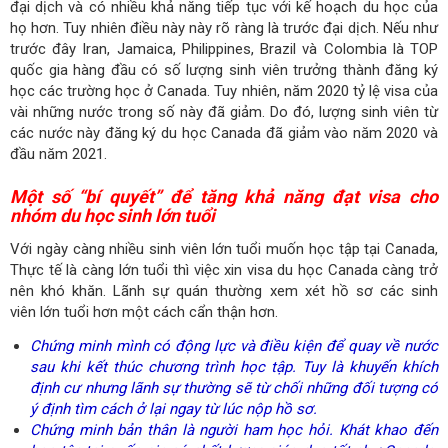
đại dịch và có nhiều khả năng tiếp tục với kế hoạch du học của
họ hơn. Tuy nhiên điều này này rõ ràng là trước đại dịch. Nếu như
trước đây Iran, Jamaica, Philippines, Brazil và Colombia là TOP
quốc gia hàng đầu có số lượng sinh viên trưởng thành đăng ký
học các trường học ở Canada. Tuy nhiên, năm 2020 tỷ lệ visa của
vài những nước trong số này đã giảm. Do đó, lượng sinh viên từ
các nước này đăng ký du học Canada đã giảm vào năm 2020 và
đầu năm 2021.
Một số “bí quyết” để tăng khả năng đạt visa cho
nhóm du học sinh lớn tuổi
Với ngày càng nhiều sinh viên lớn tuổi muốn học tập tại Canada,
Thực tế là càng lớn tuổi thì việc xin visa du học Canada càng trở
nên khó khăn. Lãnh sự quán thường xem xét hồ sơ các sinh
viên lớn tuổi hơn một cách cẩn thận hơn.
Chứng minh mình có động lực và điều kiện để quay về nước
sau khi kết thúc chương trình học tập. Tuy là khuyến khích
định cư nhưng lãnh sự thường sẽ từ chối những đối tượng có
ý định tìm cách ở lại ngay từ lúc nộp hồ sơ.
Chứng minh bản thân là người ham học hỏi. Khát khao đến