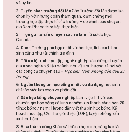
và uy tín
2. Tuyển chọn trường đối tác
Các Trường đối tác được lựa
chọn kỹ với những đoàn thăm quan, kiểm chứng môi
trường học tập thực tế của trường – do chính các chuyên
gia Nam Phong trực tiếp thực hiện
3. Trọn gói tư vấn chuyên sâu và làm hồ sơ
du học
Canada
4. Chọn Trường phù hợp nhất
với học lực, tính cách học
sinh cũng như tài chính gia đình
5. Tối ưu lộ trình học tập, nghề nghiệp
với những chuyên
gia trong nghề, số liệu ngành, nhu cầu xu hướng xã hội với
các công cụ chuyên sâu –
Học sinh Nam Phong dẫn đầu xu
hướng
6. Nguồn thông tin học bổng nhiều và đa dạng
học sinh
chỉ còn việc lựa chọn và phấn đấu
7. Săn học bổng chuyên nghiệp
Làm việc 1-1 với các
chuyên gia học bổng có kinh nghiệm xin thành công hơn 20
tỉ học bổng / năm : Hướng dẫn viết thư xin học bổng, Kế
hoạch học tập, CV, Thư giới thiệu (LOR), luyện phỏng vấn
xin học bổng
8. Visa thành công
Khảo sát hồ sơ học sinh, năng lực tài
chính gia đình – Truyền đạt kinh nghiệm hoàn thiện hồ sơ