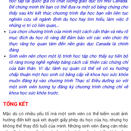
học tập tại quốc gia có chất lượng giáo dục tốt như Canada.
Để chứng minh thì bạn có thể đưa ra một số bằng chứng cho
thấy sau khi kết thúc chương trình đại học bạn vẫn liên tục
nghiên cứu về ngành định du học hay tìm hiểu, làm việc ở
những vị trí có liên quan,…
Lựa chọn chương trình của mình một cách cẩn thận và nêu rõ
mục đích du học rõ ràng để đảm bảo với các viên chức thị
thực rằng họ quan tâm đến nền giáo dục Canada là chính
đáng
Sinh viên nên chọn một lộ trình học tập cho thấy sự tiến bộ
rõ ràng trong nghề nghiệp bằng cách cải thiện các chứng chỉ
của bản thân. Ví dụ: lãnh sự quán có thể sẽ có xu hướng
chấp thuận một học sinh có bằng cấp về khoa học sức khỏe
muốn đăng ký vào chương trình Thạc sĩ Điều dưỡng so với
một sinh viên tương tự đăng ký chương trình chứng chỉ về
khoa học sức khỏe trước.
TỔNG KẾT
Mặc dù có nhiều yếu tố mà một sinh viên có thể kiểm soát ảnh
hưởng đến kết quả xét duyệt giấy phép du học của họ, nhưng họ
không thể thay đổi tuổi của mình. Những sinh viên đang cân nhắc