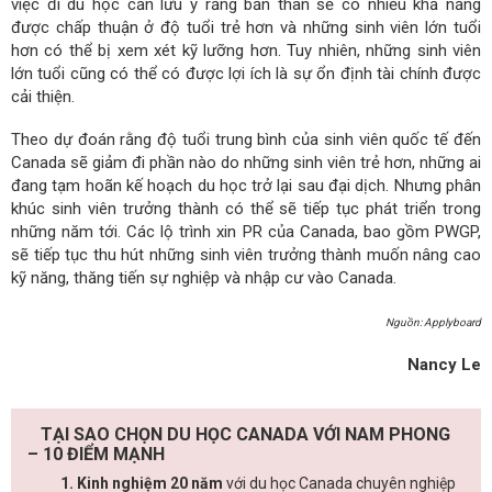
việc đi du học cần lưu ý rằng bản thân sẽ có nhiều khả năng
được chấp thuận ở độ tuổi trẻ hơn và những sinh viên lớn tuổi
hơn có thể bị xem xét kỹ lưỡng hơn. Tuy nhiên, những sinh viên
lớn tuổi cũng có thể có được lợi ích là sự ổn định tài chính được
cải thiện.
Theo dự đoán rằng độ tuổi trung bình của sinh viên quốc tế đến
Canada sẽ giảm đi phần nào do những sinh viên trẻ hơn, những ai
đang tạm hoãn kế hoạch du học trở lại sau đại dịch. Nhưng phân
khúc sinh viên trưởng thành có thể sẽ tiếp tục phát triển trong
những năm tới. Các lộ trình xin PR của Canada, bao gồm PWGP,
sẽ tiếp tục thu hút những sinh viên trưởng thành muốn nâng cao
kỹ năng, thăng tiến sự nghiệp và nhập cư vào Canada.
Nguồn: Applyboard
Nancy Le
TẠI SAO CHỌN DU HỌC CANADA VỚI NAM PHONG
– 10 ĐIỂM MẠNH
1. Kinh nghiệm 20 năm
với du học Canada chuyên nghiệp