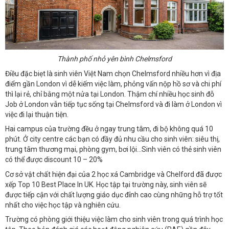
Thành phố nhỏ yên bình Chelmsford
Điều đặc biẹt là sinh viên Việt Nam chọn Chelmsford nhiều hơn vì địa
điểm gần London vì dễ kiếm việc làm, phỏng vấn nộp hồ sơ và chi phí
thì lại rẻ, chỉ bằng một nửa tại London. Thậm chí nhiều học sinh đỗ
Job ở London vẫn tiếp tục sống tại Chelmsford và đi làm ở London vì
việc đi lại thuận tiện.
Hai campus của trường đều ở ngay trung tâm, đi bộ không quá 10
phút. Ở city centre các bạn có đầy đủ nhu cầu cho sinh viên: siêu thị,
trung tâm thương mại, phòng gym, bơi lội…Sinh viên có thẻ sinh viên
có thể được discount 10 – 20%
Cơ sở vật chất hiện đại của 2 học xá Cambridge và Chelford đã được
xếp Top 10 Best Place In UK. Học tập tại trường này, sinh viên sẽ
được tiếp cận với chất lượng giáo dục đỉnh cao cùng những hỗ trợ tốt
nhất cho việc học tập và nghiên cứu.
Trường có phòng giới thiệu việc làm cho sinh viên trong quá trình học