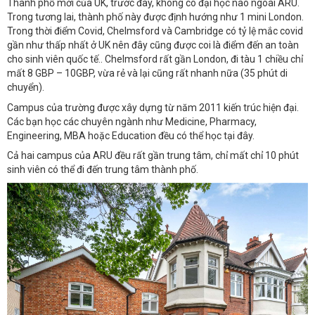
Thành phố mới của UK, trước đây, không có đại học nào ngoài ARU.
Trong tương lai, thành phố này được định hướng như 1 mini London.
Trong thời điểm Covid, Chelmsford và Cambridge có tỷ lệ mắc covid
gần như thấp nhất ở UK nên đây cũng được coi là điểm đến an toàn
cho sinh viên quốc tế.. Chelmsford rất gần London, đi tàu 1 chiều chỉ
mất 8 GBP – 10GBP, vừa rẻ và lại cũng rất nhanh nữa (35 phút di
chuyển).
Campus của trường được xây dựng từ năm 2011 kiến trúc hiện đại.
Các bạn học các chuyên ngành như Medicine, Pharmacy,
Engineering, MBA hoặc Education đều có thể học tại đây.
Cả hai campus của ARU đều rất gần trung tâm, chỉ mất chỉ 10 phút
sinh viên có thể đi đến trung tâm thành phố.