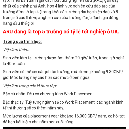
tập. Theo bản đánh giá các hoạt động nghiên cứu (RAE) gần đây
nhất của chính phủ Anh, hơn 4 lĩnh vực nghiên cứu đào tạo của
trường đứng ở top 4 (trong khối các trường đại học hiện đại) và 8
trong số các lĩnh vực nghiên cứu của trường được đánh giá đứng
hàng đầu thế giới.
ARU đang là top 5 trường có tỷ lệ tốt nghiệp ở UK.
Trong quá trình học:
Việc làm thêm:
Sinh viên làm tại trường được làm thêm 20 giờ/ tuần, trong giờ nghỉ
là 40h/ tuần.
Sinh viên có thể xin các job tại trường, mức lương khoảng 9.30GBP/
giờ. Mức lương này cao hơn các mức ở bên ngoài.
Việc làm trong các kì thực tâp:
Bậc cử nhân: Đều có chương trình Work Placement
Bậc thạc sỹ: Tuỳ từng ngành sẽ có Work Placement, các ngành kinh
tế thì thường sẽ có thêm năm này.
Mức lương của placement year khoảng 16,000 GBP/ năm, cơ hội tốt
để bạn tiết kiệm cho năm học cuối cùng.