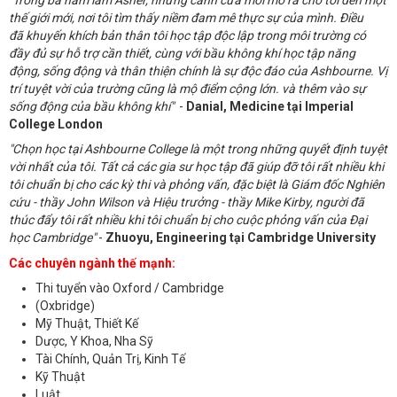
thế giới mới, nơi tôi tìm thấy niềm đam mê thực sự của mình. Điều
đã khuyến khích bản thân tôi học tập độc lập trong môi trường có
đầy đủ sự hỗ trợ cần thiết, cùng với bầu không khí học tập năng
động, sống động và thân thiện chính là sự độc đáo của Ashbourne. Vị
trí tuyệt vời của trường cũng là mộ điểm cộng lớn. và thêm vào sự
sống động của bầu không khí"
-
Danial, Medicine tại Imperial
College London
"Chọn học tại Ashbourne College là một trong những quyết định tuyệt
vời nhất của tôi. Tất cả các gia sư học tập đã giúp đỡ tôi rất nhiều khi
tôi chuẩn bị cho các kỳ thi và phỏng vấn, đặc biệt là Giám đốc Nghiên
cứu - thầy John Wilson và Hiệu trưởng - thầy Mike Kirby, người đã
thúc đẩy tôi rất nhiều khi tôi chuẩn bị cho cuộc phỏng vấn của Đại
học Cambridge"
-
Zhuoyu, Engineering tại Cambridge University
Các chuyên ngành thế mạnh:
Thi tuyển vào Oxford / Cambridge
(Oxbridge)
Mỹ Thuật, Thiết Kế
Dược, Y Khoa, Nha Sỹ
Tài Chính, Quản Trị, Kinh Tế
Kỹ Thuật
Luật