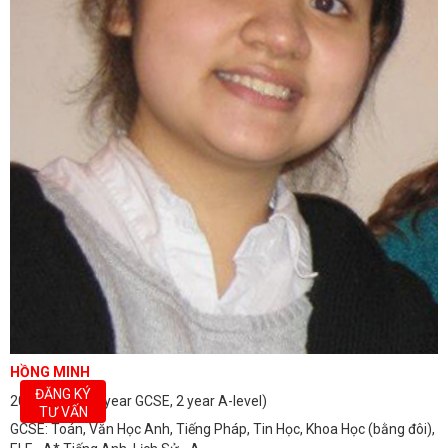
HỒNG MINH
ĐĂNG KÝ
2013- 2016 (1 year GCSE, 2 year A-level)
TƯ VẤN
GCSE: Toán, Văn Học Anh, Tiếng Pháp, Tin Học, Khoa Học (bằng đôi),