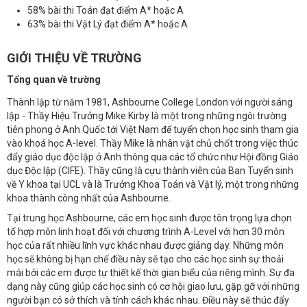
58% bài thi Toán đạt điểm A* hoặc A
63% bài thi Vật Lý đạt điểm A* hoặc A
GIỚI THIỆU VỀ TRƯỜNG
Tổng quan về trường
Thành lập từ năm 1981, Ashbourne College London với người sáng
lập - Thầy Hiệu Trưởng Mike Kirby là một trong những ngôi trường
tiên phong ở Anh Quốc tới Việt Nam để tuyển chọn học sinh tham gia
vào khoá học A-level. Thầy Mike là nhân vật chủ chốt trong việc thúc
đẩy giáo dục độc lập ở Anh thông qua các tổ chức như Hội đồng Giáo
dục Độc lập (CIFE). Thầy cũng là cựu thành viên của Ban Tuyển sinh
về Y khoa tại UCL và là Trưởng Khoa Toán và Vật lý, một trong những
khoa thành công nhất của Ashbourne.
Tại trung học Ashbourne, các em học sinh được tôn trọng lựa chọn
tổ hợp môn linh hoạt đối với chương trình A-Level với hơn 30 môn
học của rất nhiều lĩnh vực khác nhau được giảng dạy. Những môn
học sẽ không bị hạn chế điều này sẽ tạo cho các học sinh sự thoải
mái bởi các em được tự thiết kế thời gian biểu của riêng mình. Sự đa
dạng này cũng giúp các học sinh có cơ hội giao lưu, gặp gỡ với những
người bạn có sở thích và tính cách khác nhau. Điều này sẽ thúc đẩy