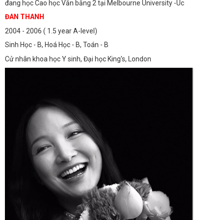
đang học Cao học Văn bằng 2 tại Melbourne University -Úc
ĐAN THANH
2004 - 2006 ( 1.5 year A-level)
Sinh Học - B, Hoá Học - B, Toán - B
Cử nhân khoa học Y sinh, Đại học King's, London