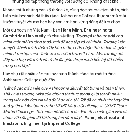
những bài tập thông thường với cường độ "không khắt khe".
Không chỉ là những con số thống kê, cùng đọc những cảm nhận, bình
luận của học sinh để thấy rằng, Ashbourne College thực sự mà mái
trường tuyệt vời mà bạn hay con em bạn xứng đáng để lựa chọn.
Một du học sinh Việt Nam - bạn
Hồng Minh, Engineering tại
Cambridge University
có chia sẻ rằng
"TrườngAshbourne đã cho
mình một môi trường thoải mái để học tập và cải thiện. Trường luôn
khuyến khích mình thúc đẩy bản thân, chấp nhận thử thách và giúp
mình được học môn Toán A-level sớm trước 1 năm. Môi trường nơi
đây phù hợp với mình và từ đó đã giúp được mình tiến bộ rất nhiều
trong học tập.”
Hay như rất nhiều các cựu học sinh thành công tại mái trường
Ashbourne College dưới đây
"Tất cả các giáo viên của Ashbourne đều rất tốt bụng và thân thiện.
Thầy hiệu trưởng Mike của chúng tôi thực sự đã giúp tôi rất nhiều
trong việc nộp đơn xin vào đại học của tôi. Tôi đã có nhiều trải nghiệm
khó quên tại Ashbourne như UKMT Maths Challenge và UKMT Team
Maths Challenge. Tôi muốn nói lời cảm ơn đến tất cả các giáo viên và
nhân viên đã giúp đỡ tôi trong hai năm này"
-
Yanni, Electrical and
Electronic Engineer tại Imperial College
.
"Trong ba năm làm Asher, những cánh cửa mới mở ra cho tôi đến một