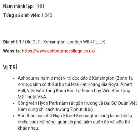
Năm thành lập:
1981
Tổng số sinh viên:
1.040
Địa chỉ:
17 Old Ct Pl, Kensington, London W8 4PL, UK
Website:
https://www.ashbournecollege.co.uk/
VỊ TRÍ
Ashbourne nằm ở một vị trí độc đáo ở Kensington (Zone 1),
nơi học sinh có thể đi bộ tới Nhà Hát Hoàng Gia Royal Albert
Hall, Viện Bảo Tàng Khoa Học Tự Nhiên hay Viện Bảo Tàng
Mỹ Thuật V&A.
Công viên Hyde Park nằm rất gần trường và Đại Sứ Quán Việt
Nam cũng chỉ cách trường 7 phút đi bộ.
Bản thân con phố High Street Kensington cũng là nơi hội tụ
nhiều các nhà hàng, quán cà phê, tiệm quần áo và siêu thị
khác nhau.