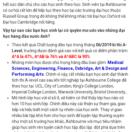
hết sức dân chủ cho các học sinh theo học. Sinh viên tại Ashbourne
có cơ hội rất lớn để tiếp tục theo học tại các trường đại học thuộc
Russell Group trong đó không thể không nhắc tới Đại học Oxford và
Đại học Cambridge nổi tiếng.
Vậy tại sao các bạn học sinh lại có quyền mơ ước vào những đại
học hàng đầu nước Anh?
Theo kết quả Chất lượng đào tạo trong tháng
06/2019 kì thi A-
Level
, trường được đánh giá cao với kết quả có điểm phần trăm
A*A là 47%, A*AB là 76% và A*ABC là 90%
Những môn học được chú trọng hàng đầu bao gồm:
Medical
Sciences, Engineering, Finance, Oxbridge, Art & Design and
Performing Arts
. Chính vì vậy, rất nhiều bạn học sinh đạt thành
tích thi A-level cao sau khi tốt nghiệp tại Ashbourne College đã
theo học tại: UCL, City of London, King's College London,
Imperial College London, Warwick University, Bristol University,..
Mô hình lớp học với sĩ sỗ ít, sẽ hiếm có thể thấy lớp học nào có
hơn 10 học sinh/lớp. Chính điều này cải thiện sự tham gia, giao
tiếp và hiểu biết một cách tự nhiên của học sinh. Thay vì giao
nhiều bài tập khó hơn cho học sinh để luyện tập thường xuyên
như một số trường học khác, Ashbourne với mục tiêu nhằm
giúp học sinh rèn luyện cách học tập độc lập. đột phá dựa trên