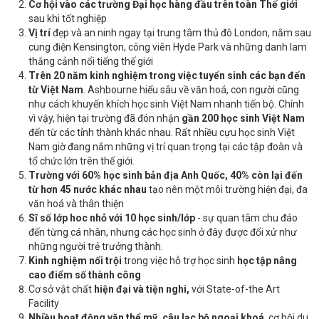
Cơ hội vào các trường Đại học hàng đầu trên toàn Thế giới
sau khi tốt nghiệp
Vị trí
đẹp và an ninh ngay tại trung tâm thủ đô London, nằm sau
cung điện Kensington, công viên Hyde Park và những danh lam
thắng cảnh nổi tiếng thế giới
Trên 20 năm kinh nghiệm trong việc tuyển sinh các bạn đến
từ Việt Nam
. Ashbourne hiểu sâu về văn hoá, con người cũng
như cách khuyến khích học sinh Việt Nam nhanh tiến bộ. Chính
vì vậy, hiện tại trường đã đón nhận
gần 200 học sinh Việt Nam
đến từ các tỉnh thành khác nhau. Rất nhiều cựu học sinh Việt
Nam giờ đang nắm những vị trí quan trọng tại các tập đoàn và
tổ chức lớn trên thế giới.
Trường với 60% học sinh bản địa Anh Quốc, 40% còn lại đến
từ hơn 45 nước khác nhau
tạo nên một môi trường hiện đại, đa
văn hoá và thân thiện
Sĩ số lớp hoc nhỏ với 10 học sinh/lớp
- sự quan tâm chu đáo
đến từng cá nhân, nhưng các học sinh ở đây được đổi xử như
những người trẻ trưởng thành.
Kinh nghiệm nổi trội
trong việc hỗ trợ học sinh
học tập nâng
cao điểm số thành công
Cơ sở vật chất
hiện đại và tiện nghi,
với State-of-the Art
Facility
Nhiều hoạt động văn thể mỹ, câu lạc bộ ngoại khoá
, cơ hội du