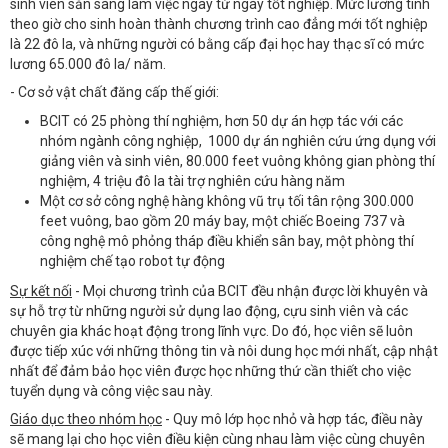
sinh viên sẵn sàng làm việc ngay từ ngày tốt nghiệp. Mức lương tính
theo giờ cho sinh hoàn thành chương trình cao đẳng mới tốt nghiệp
là 22 đô la, và những người có bằng cấp đại học hay thạc sĩ có mức
lương 65.000 đô la/ năm.
- Cơ sở vật chất đăng cấp thế giới:
BCIT có 25 phòng thí nghiệm, hơn 50 dự án hợp tác với các
nhóm ngành công nghiệp, 1000 dự án nghiên cứu ứng dụng với
giảng viên và sinh viên, 80.000 feet vuông không gian phòng thí
nghiệm, 4 triệu đô la tài trợ nghiên cứu hàng năm
Một cơ sở công nghệ hàng không vũ trụ tối tân rộng 300.000
feet vuông, bao gồm 20 máy bay, một chiếc Boeing 737 và
công nghệ mô phỏng tháp điều khiển sân bay, một phòng thí
nghiệm chế tạo robot tự động
Sự kết nối
- Mọi chương trình của BCIT đều nhận được lời khuyên và
sự hỗ trợ từ những người sử dụng lao động, cựu sinh viên và các
chuyên gia khác hoạt động trong lĩnh vực. Do đó, học viên sẽ luôn
được tiếp xúc với những thông tin và nôi dung học mới nhất, cập nhật
nhất để đảm bảo học viên được học những thứ cần thiết cho việc
tuyển dụng và công việc sau này.
Giáo dục theo nhóm học
- Quy mô lớp học nhỏ và hợp tác, điều này
sẽ mang lại cho học viên điều kiện cùng nhau làm việc cùng chuyên