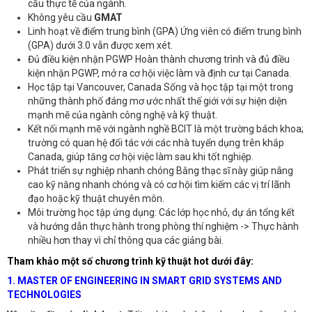
cầu thực tế của ngành.
Không yêu cầu
GMAT
Linh hoạt về điểm trung bình (GPA) Ứng viên có điểm trung bình
(GPA) dưới 3.0 vẫn được xem xét.
Đủ điều kiện nhận PGWP Hoàn thành chương trình và đủ điều
kiện nhận PGWP, mở ra cơ hội việc làm và định cư tại Canada.
Học tập tại Vancouver, Canada Sống và học tập tại một trong
những thành phố đáng mơ ước nhất thế giới với sự hiện diện
mạnh mẽ của ngành công nghệ và kỹ thuật.
Kết nối mạnh mẽ với ngành nghề BCIT là một trường bách khoa;
trường có quan hệ đối tác với các nhà tuyển dụng trên khắp
Canada, giúp tăng cơ hội việc làm sau khi tốt nghiệp.
Phát triển sự nghiệp nhanh chóng Bằng thạc sĩ này giúp nâng
cao kỹ năng nhanh chóng và có cơ hội tìm kiếm các vị trí lãnh
đạo hoặc kỹ thuật chuyên môn.
Môi trường học tập ứng dụng: Các lớp học nhỏ, dự án tổng kết
và hướng dẫn thực hành trong phòng thí nghiệm -> Thực hành
nhiều hơn thay vì chỉ thông qua các giảng bài.
Tham khảo một số chương trình kỹ thuật hot dưới đây:
1. MASTER OF ENGINEERING IN SMART GRID SYSTEMS AND
TECHNOLOGIES