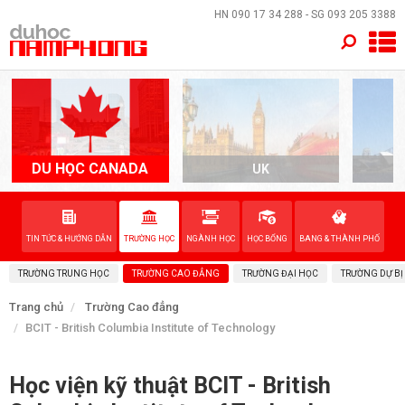
×
HN
090 17 34 288
- SG
093 205 3388
TRANG CHỦ
QUỐC GIA
EVENTS
DU HỌC CANADA
UK
A
DỊCH VỤ
TIN TỨC & HƯỚNG DẪN
TRƯỜNG HỌC
NGÀNH HỌC
HỌC BỔNG
BANG & THÀNH PHỐ
VỀ NAM PHONG
TRƯỜNG TRUNG HỌC
TRƯỜNG CAO ĐẲNG
TRƯỜNG ĐẠI HỌC
TRƯỜNG DỰ BỊ
LIÊN HỆ
Trang chủ
Trường Cao đẳng
BCIT - British Columbia Institute of Technology
Học viện kỹ thuật BCIT - British