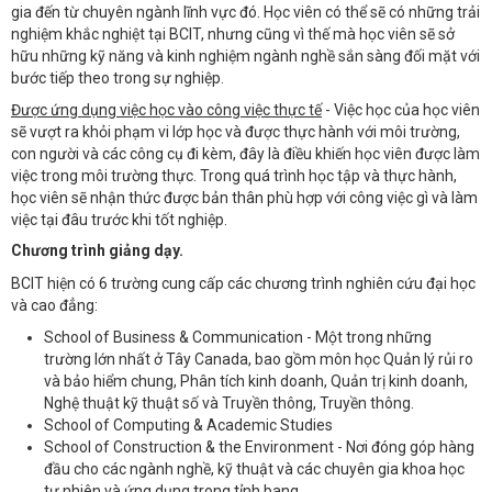
gia đến từ chuyên ngành lĩnh vực đó. Học viên có thể sẽ có những trải
nghiệm khắc nghiệt tại BCIT, nhưng cũng vì thế mà học viên sẽ sở
hữu những kỹ năng và kinh nghiệm ngành nghề sắn sàng đối mặt với
bước tiếp theo trong sự nghiệp.
Được ứng dụng việc học vào công việc thực tế
- Việc học của học viên
sẽ vượt ra khỏi phạm vi lớp học và được thực hành với môi trường,
con người và các công cụ đi kèm, đây là điều khiến học viên được làm
việc trong môi trường thực. Trong quá trình học tập và thực hành,
học viên sẽ nhận thức được bản thân phù hợp với công việc gì và làm
việc tại đâu trước khi tốt nghiệp.
Chương trình giảng dạy.
BCIT hiện có 6 trường cung cấp các chương trình nghiên cứu đại học
và cao đẳng:
School of Business & Communication - Một trong những
trường lớn nhất ở Tây Canada, bao gồm môn học Quản lý rủi ro
và bảo hiểm chung, Phân tích kinh doanh, Quản trị kinh doanh,
Nghệ thuật kỹ thuật số và Truyền thông, Truyền thông.
School of Computing & Academic Studies
School of Construction & the Environment - Nơi đóng góp hàng
đầu cho các ngành nghề, kỹ thuật và các chuyên gia khoa học
tự nhiên và ứng dụng trong tỉnh bang.