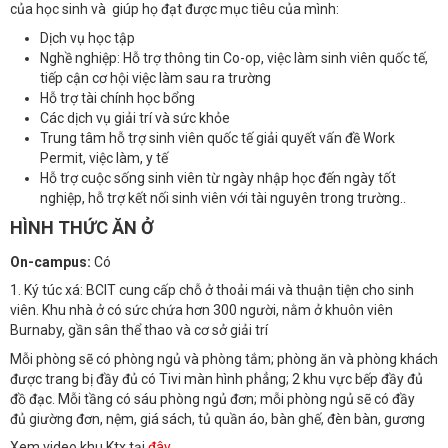
của học sinh và giúp họ đạt được mục tiêu của mình:
Dịch vụ học tập
Nghề nghiệp: Hỗ trợ thông tin Co-op, việc làm sinh viên quốc tế,
tiếp cận cơ hội việc làm sau ra trường
Hỗ trợ tài chính học bổng
Các dịch vụ giải trí và sức khỏe
Trung tâm hỗ trợ sinh viên quốc tế giải quyết vấn đề Work
Permit, việc làm, y tế
Hỗ trợ cuộc sống sinh viên từ ngày nhập học đến ngày tốt
nghiệp, hỗ trợ kết nối sinh viên với tài nguyên trong trường..
HÌNH THỨC ĂN Ở
On-campus:
Có
1. Ký túc xá: BCIT cung cấp chỗ ở thoải mái và thuận tiện cho sinh
viên. Khu nhà ở có sức chứa hơn 300 người, nằm ở khuôn viên
Burnaby, gần sân thể thao và cơ sở giải trí
Mỗi phòng sẽ có phòng ngủ và phòng tắm;
phòng ăn và phòng khách
được trang bị đầy đủ có Tivi màn hình phẳng; 2 khu vực bếp đầy đủ
đồ đạc.
Mỗi tầng có sáu phòng ngủ đơn; mỗi phòng ngủ sẽ có đầy
đủ
giường đơn,
nệm,
giá sách,
tủ quần áo,
bàn g
hế,
đèn bàn,
gương
Xem video khu Ktx tại
đây