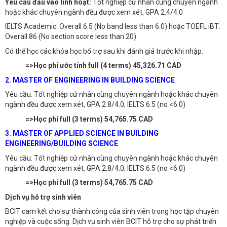
Yêu cầu đầu vào linh hoạt:
Tốt nghiệp cử nhân cùng chuyên ngành
hoặc khác chuyên ngành đều được xem xét, GPA 2.4/4.0
IELTS Academic: Overall 6.5 (No band less than 6.0) hoặc TOEFL iBT:
Overall 86 (No section score less than 20)
Có thể học các khóa học bổ trợ sau khi đánh giá trước khi nhập.
=>Học phí ước tính full (4 terms) 45,326.71 CAD
2. MASTER OF ENGINEERING IN BUILDING SCIENCE
Yêu cầu: Tốt nghiệp cử nhân cùng chuyên ngành hoặc khác chuyên
ngành đều được xem xét, GPA 2.8/4.0; IELTS 6.5 (no <6.0)
=>Học phí full (3 terms) 54,765.75 CAD
3. MASTER OF APPLIED SCIENCE IN BUILDING
ENGINEERING/BUILDING SCIENCE
Yêu cầu: Tốt nghiệp cử nhân cùng chuyên ngành hoặc khác chuyên
ngành đều được xem xét, GPA 2.8/4.0; IELTS 6.5 (no <6.0)
=>Học phí full (3 terms) 54,765.75 CAD
Dịch vụ hỗ trợ sinh viên
BCIT cam kết cho sự thành công của sinh viên trong học tập chuyên
nghiệp và cuộc sống.
Dịch vụ sinh viên BCIT hỗ trợ cho sự phát triển