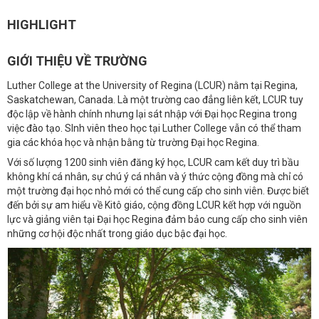
HIGHLIGHT
GIỚI THIỆU VỀ TRƯỜNG
Luther College at the University of Regina (LCUR) nằm tại Regina,
Saskatchewan, Canada. Là một trường cao đẳng liên kết, LCUR tuy
độc lập về hành chính nhưng lại sát nhập với Đại học Regina trong
việc đào tạo. SInh viên theo học tại Luther College vẫn có thể tham
gia các khóa học và nhận bằng từ trường Đại học Regina.
Với số lượng 1200 sinh viên đăng ký học, LCUR cam kết duy trì bầu
không khí cá nhân, sự chú ý cá nhân và ý thức cộng đồng mà chỉ có
một trường đại học nhỏ mới có thể cung cấp cho sinh viên. Được biết
đến bởi sự am hiểu về Kitô giáo, cộng đồng LCUR kết hợp với nguồn
lực và giảng viên tại Đại học Regina đảm bảo cung cấp cho sinh viên
những cơ hội độc nhất trong giáo dục bậc đại học.