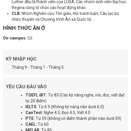
Luther đều là thành viên của LUSA.
Các nhóm sinh viên Đại học
Regina cũng tổ chức các hoạt động khác.
CLB:
Nhóm Nghiên cứu Tôn giáo, Hội tranh luận, Câu lạc bộ
chèo thuyền và Chương trình Ân xá Quốc tế, ...
HÌNH THỨC ĂN Ở
On-campus:
Có
KỲ NHẬP HỌC
Tháng 9 - Tháng 1 - Tháng 5
YÊU CẦU ĐẦU VÀO
TOEFL iBT:
Từ 83 (Các kỹ năng nghe, nói, đọc, viết đạt
từ 20 điểm)
IELTS:
Từ 6.5 (Không kỹ năng nào dưới 6.0)
CanTest:
Nghe 4.5, Đọc 4.5, Viết 4.0
PTE:
Từ 59 (không có điểm thành phần nào dưới 59)
CAEL:
Từ 60
MELAB:
Từ 85