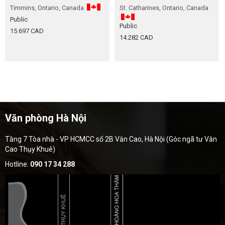
Timmins, Ontario, Canada
St. Catharines, Ontario, Canada
Public
Public
15.697 CAD
14.282 CAD
Văn phòng Hà Nội
Tầng 7 Tòa nhà - VP HCMCC số 2B Văn Cao, Hà Nội (Góc ngã tư Văn
Cao Thụy Khuê)
Hotline:
090 17 34 288