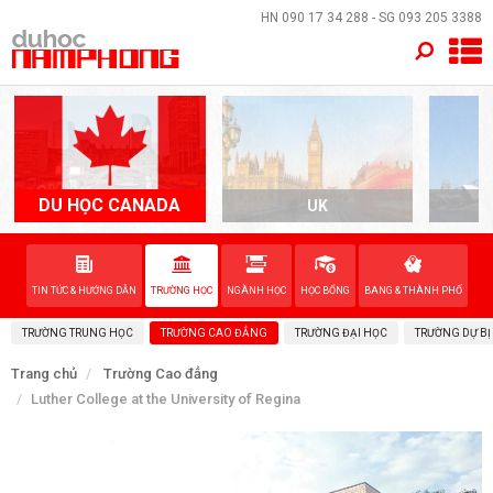
×
HN
090 17 34 288
- SG
093 205 3388
TRANG CHỦ
QUỐC GIA
EVENTS
DU HỌC CANADA
UK
A
DỊCH VỤ
TIN TỨC & HƯỚNG DẪN
TRƯỜNG HỌC
NGÀNH HỌC
HỌC BỔNG
BANG & THÀNH PHỐ
VỀ NAM PHONG
TRƯỜNG TRUNG HỌC
TRƯỜNG CAO ĐẲNG
TRƯỜNG ĐẠI HỌC
TRƯỜNG DỰ BỊ
LIÊN HỆ
Trang chủ
Trường Cao đẳng
Luther College at the University of Regina