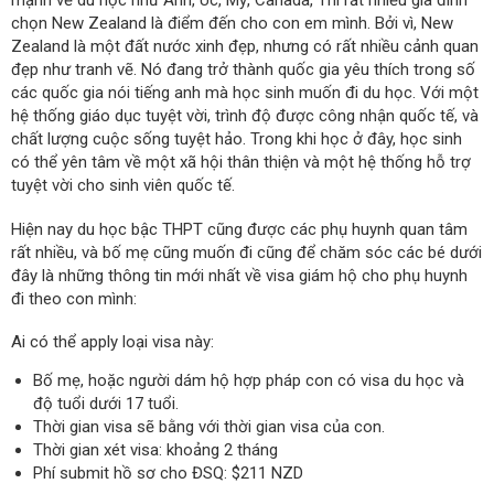
mạnh về du học như Anh, Úc, Mỹ, Canada, Thì rất nhiều gia đình
chọn New Zealand là điểm đến cho con em mình. Bởi vì, New
Zealand là một đất nước xinh đẹp, nhưng có rất nhiều cảnh quan
đẹp như tranh vẽ. Nó đang trở thành quốc gia yêu thích trong số
các quốc gia nói tiếng anh mà học sinh muốn đi du học. Với một
hệ thống giáo dục tuyệt vời, trình độ được công nhận quốc tế, và
chất lượng cuộc sống tuyệt hảo. Trong khi học ở đây, học sinh
có thể yên tâm về một xã hội thân thiện và một hệ thống hỗ trợ
tuyệt vời cho sinh viên quốc tế.
Hiện nay du học bậc THPT cũng được các phụ huynh quan tâm
rất nhiều, và bố mẹ cũng muốn đi cũng để chăm sóc các bé dưới
đây là những thông tin mới nhất về visa giám hộ cho phụ huynh
đi theo con mình:
Ai có thể apply loại visa này:
Bố mẹ, hoặc người dám hộ hợp pháp con có visa du học và
độ tuổi dưới 17 tuổi.
Thời gian visa sẽ bằng với thời gian visa của con.
Thời gian xét visa: khoảng 2 tháng
Phí submit hồ sơ cho ĐSQ: $211 NZD