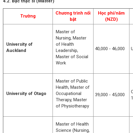
4.2. Bậc thạc sĩ (Master)
Chương trình nổi
Học phí/năm
Trường
bật
(NZD)
Master of
Nursing, Master
University of
of Health
40,000 - 46,000
U
Auckland
Leadership,
Master of Social
Work
Master of Public
Health, Master of
O
University of Otago
Occupational
39,000 - 45,000
Therapy, Master
of Physiotherapy
Master of Health
Science (Nursing,