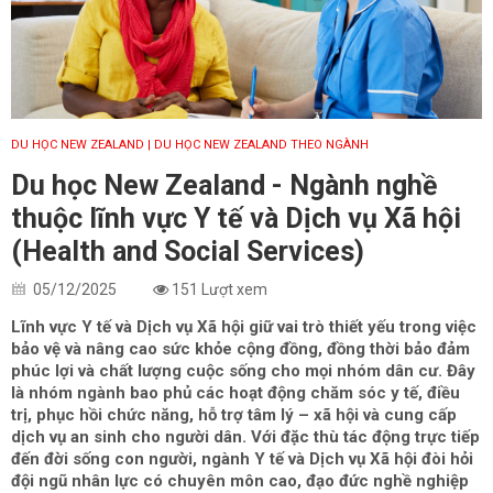
DU HỌC NEW ZEALAND
| DU HỌC NEW ZEALAND THEO NGÀNH
Du học New Zealand - Ngành nghề
thuộc lĩnh vực Y tế và Dịch vụ Xã hội
(Health and Social Services)
05/12/2025
151 Lượt xem
Lĩnh vực Y tế và Dịch vụ Xã hội giữ vai trò thiết yếu trong việc
bảo vệ và nâng cao sức khỏe cộng đồng, đồng thời bảo đảm
phúc lợi và chất lượng cuộc sống cho mọi nhóm dân cư. Đây
là nhóm ngành bao phủ các hoạt động chăm sóc y tế, điều
trị, phục hồi chức năng, hỗ trợ tâm lý – xã hội và cung cấp
dịch vụ an sinh cho người dân. Với đặc thù tác động trực tiếp
đến đời sống con người, ngành Y tế và Dịch vụ Xã hội đòi hỏi
đội ngũ nhân lực có chuyên môn cao, đạo đức nghề nghiệp