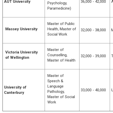
AUT University
36,000 - 42,000
A
Psychology,
Paramedicine)
Master of Public
Massey University
Health, Master of
32,000 - 38,000
M
Social Work
Master of
Victoria University
Counselling,
32,000 - 39,000
of Wellington
Master of Health
Master of
Speech &
Language
University of
33,000 - 40,000
U
Pathology,
Canterbury
Master of Social
Work